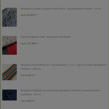
Reststück Gobelin Jacquard Stoff Dirndl - geometrisches Muster - 75 cm
27,20 € *
32,00 €
Dirndl Stoffpaket Helli - knitterfreier Rockstoff
57,50 € *
115,00 €
Reststück Gummiband für Trachtengürtel - 5 cm - ocker rot türkis Dirndlgürtel
elastisch - 108 cm
5,52 € *
9,20 €
Reststück Wollsatin Jacquard Mischgewebe knitterfrei Ornamentmuster -
nachtblau - 20 cm
4,20 € *
8,40 €