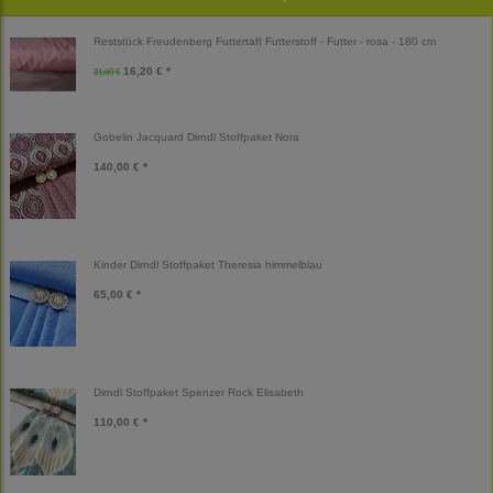
Reststück Freudenberg Futtertaft Futterstoff - Futter - rosa - 180 cm
16,20 € *
21,60 €
Gobelin Jacquard Dirndl Stoffpaket Nora
140,00 € *
Kinder Dirndl Stoffpaket Theresia himmelblau
65,00 € *
Dirndl Stoffpaket Spenzer Rock Elisabeth
110,00 € *