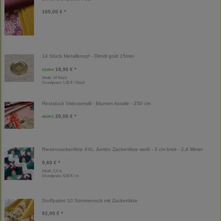
105,00 € *
14 Stück Metallknopf - Dirndl gold 15mm
18,90 € *
21,00 €
Inhalt: 14 Stück
Grundpreis:
1,35 € / Stück
Reststück Viskosetwill - Blumen koralle - 250 cm
20,00 € *
40,00 €
Riesenzackenlitze XXL Jumbo Zackenlitze weiß - 3 cm breit - 2,4 Meter
9,60 € *
Inhalt: 2,4 m
Grundpreis:
4,00 € / m
Stoffpaket 10 Sommerrock mit Zackenlitze
52,00 € *