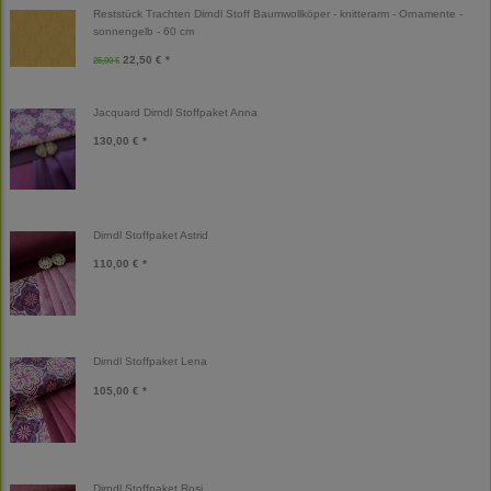
Reststück Trachten Dirndl Stoff Baumwollköper - knitterarm - Ornamente -
sonnengelb - 60 cm
22,50 € *
25,00 €
Jacquard Dirndl Stoffpaket Anna
130,00 € *
Dirndl Stoffpaket Astrid
110,00 € *
Dirndl Stoffpaket Lena
105,00 € *
Dirndl Stoffpaket Rosi