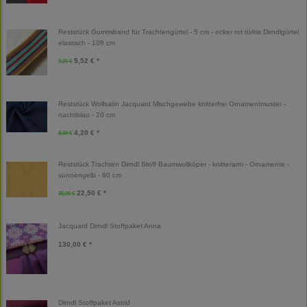
Reststück Gummiband für Trachtengürtel - 5 cm - ocker rot türkis Dirndlgürtel
elastisch - 108 cm
5,52 € *
9,20 €
Reststück Wollsatin Jacquard Mischgewebe knitterfrei Ornamentmuster -
nachtblau - 20 cm
4,20 € *
8,40 €
Reststück Trachten Dirndl Stoff Baumwollköper - knitterarm - Ornamente -
sonnengelb - 60 cm
22,50 € *
25,00 €
Jacquard Dirndl Stoffpaket Anna
130,00 € *
Dirndl Stoffpaket Astrid