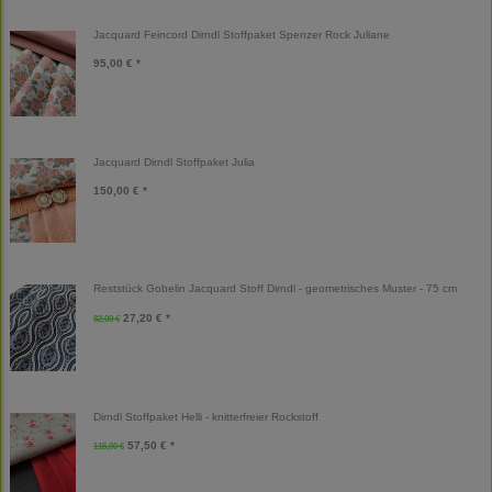
Jacquard Feincord Dirndl Stoffpaket Spenzer Rock Juliane
95,00 € *
Jacquard Dirndl Stoffpaket Julia
150,00 € *
Reststück Gobelin Jacquard Stoff Dirndl - geometrisches Muster - 75 cm
27,20 € *
32,00 €
Dirndl Stoffpaket Helli - knitterfreier Rockstoff
57,50 € *
115,00 €