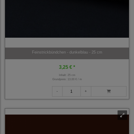
Feinstrickbündchen - dunkelblau - 25 cm
3,25 € *
Inhalt: 25 cm
Grundpreis:
13,00 € / m