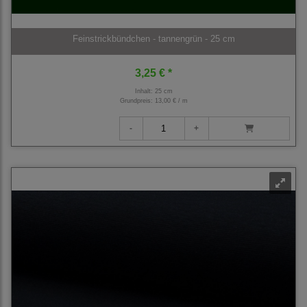
Feinstrickbündchen - tannengrün - 25 cm
3,25 € *
Inhalt: 25 cm
Grundpreis:
13,00 € / m