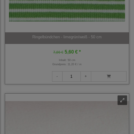
Ringelbündchen - limegrün/weiß - 50 cm
5,60 € *
7,00 €
Inhalt: 50 cm
Grundpreis:
11,20 € / m