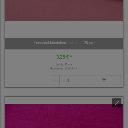
Feinstrickbündchen - altrosa - 25 cm
3,25 € *
Inhalt: 25 cm
Grundpreis:
13,00 € / m