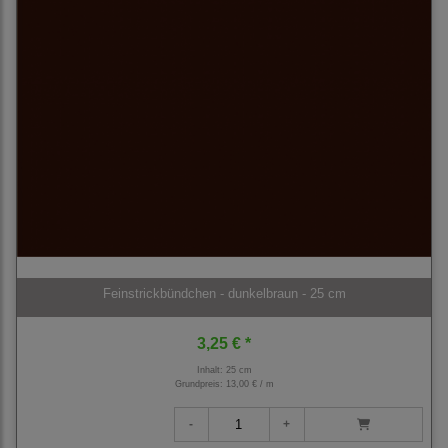
Feinstrickbündchen - dunkelbraun - 25 cm
3,25 € *
Inhalt: 25 cm
Grundpreis:
13,00 € / m