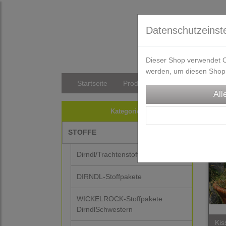
Datenschutzeinst
Dieser Shop verwendet Co
werden, um diesen Shop 
Startseite
Produkte
Versandkosten/Li
ALM
Kategorien
STOFFE
-25%
Dirndl/Trachtenstoffe
DIRNDL-Stoffpakete
WICKELROCK-Stoffpakete
DirndlSchwestern
Kis