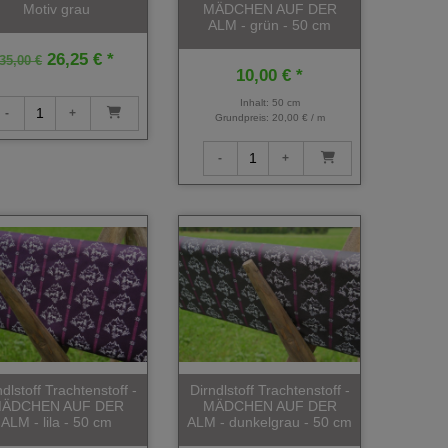
Motiv grau
MÄDCHEN AUF DER
ALM - grün - 50 cm
26,25 € *
35,00 €
10,00 € *
Inhalt: 50 cm
Grundpreis:
20,00 € / m
ndlstoff Trachtenstoff -
Dirndlstoff Trachtenstoff -
ÄDCHEN AUF DER
MÄDCHEN AUF DER
ALM - lila - 50 cm
ALM - dunkelgrau - 50 cm