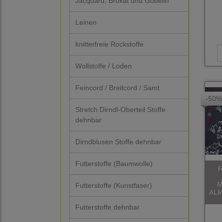
Jacquard, Brokat und Gobelin
Leinen
knitterfreie Rockstoffe
Wollstoffe / Loden
Feincord / Breitcord / Samt
-50%
Stretch Dirndl-Oberteil Stoffe
dehnbar
Dirndblusen Stoffe dehnbar
Futterstoffe (Baumwolle)
R
M
Futterstoffe (Kunstfaser)
ALM
Futterstoffe dehnbar