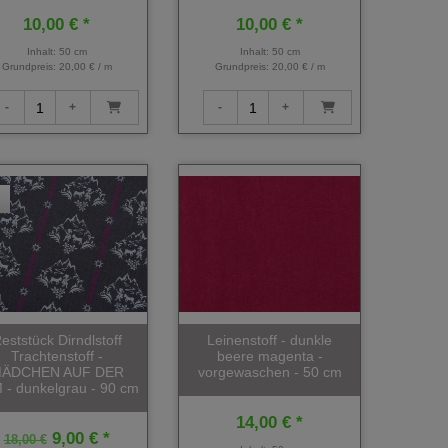
10,00 € *
10,00 € *
Inhalt: 50 cm
Inhalt: 50 cm
Grundpreis:
20,00 € / m
Grundpreis:
20,00 € / m
eststück Dirndlstoff
Leinenstoff - dunkle
Trachtenstoff -
beere magenta -
ÄDCHEN AUF DER
vorgewaschen - 50 cm
 - dunkelgrau - 90 cm
14,00 € *
9,00 € *
18,00 €