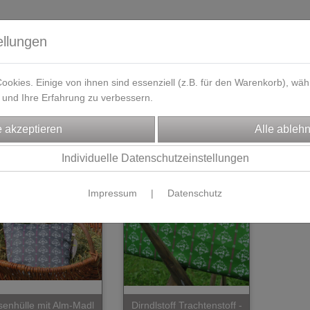
ellungen
okies. Einige von ihnen sind essenziell (z.B. für den Warenkorb), w
und Ihre Erfahrung zu verbessern.
eferzeit
Kontakt / Öffnungszeiten
Gutscheine
Designbeisp
VOLK
Stoffe
S
Individuelle Datenschutzeinstellungen
Impressum
|
Datenschutz
senhülle mit Alm-Madl
Dirndlstoff Trachtenstoff -