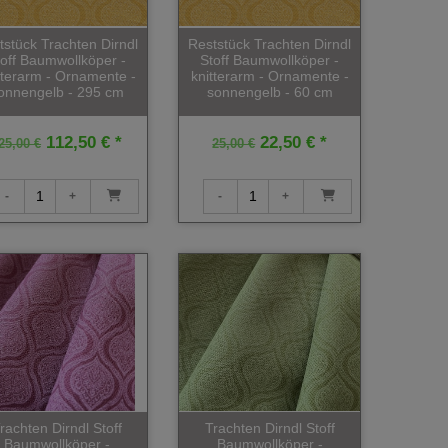
tstück Trachten Dirndl
Reststück Trachten Dirndl
toff Baumwollköper -
Stoff Baumwollköper -
tterarm - Ornamente -
knitterarm - Ornamente -
onnengelb - 295 cm
sonnengelb - 60 cm
112,50 € *
22,50 € *
25,00 €
25,00 €
rachten Dirndl Stoff
Trachten Dirndl Stoff
Baumwollköper -
Baumwollköper -