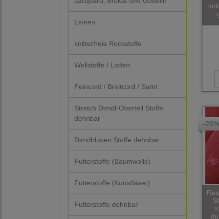
Jacquard, Brokat und Gobelin
kni
Leinen
knitterfreie Rockstoffe
Wollstoffe / Loden
Feincord / Breitcord / Samt
Stretch Dirndl-Oberteil Stoffe
dehnbar
-25%
Dirndblusen Stoffe dehnbar
Futterstoffe (Baumwolle)
Futterstoffe (Kunstfaser)
Res
S
Futterstoffe dehnbar
k
du