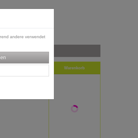
ährend andere verwendet
iele
Impressum
ortierung wählen
Warenkorb
1
2
3
»