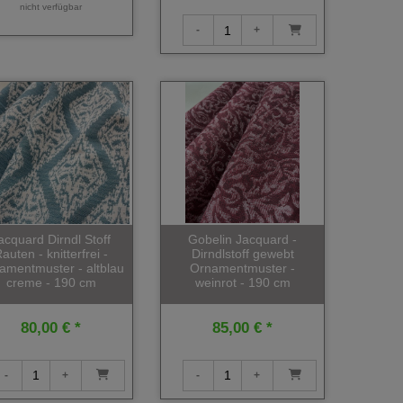
nicht verfügbar
acquard Dirndl Stoff
Gobelin Jacquard -
auten - knitterfrei -
Dirndlstoff gewebt
amentmuster - altblau
Ornamentmuster -
creme - 190 cm
weinrot - 190 cm
80,00 € *
85,00 € *