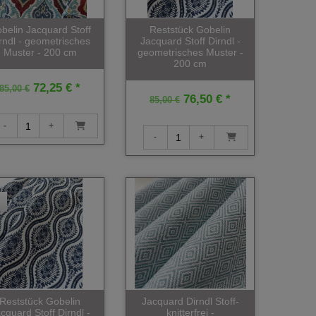
belin Jacquard Stoff
Reststück Gobelin
rndl - geometrisches
Jacquard Stoff Dirndl -
Muster - 200 cm
geometrisches Muster -
200 cm
72,25 € *
85,00 €
76,50 € *
85,00 €
Reststück Gobelin
Jacquard Dirndl Stoff-
cquard Stoff Dirndl -
knitterfrei -