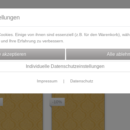
ellungen
okies. Einige von ihnen sind essenziell (z.B. für den Warenkorb), w
und Ihre Erfahrung zu verbessern.
eferzeit
Kontakt / Öffnungszeiten
Gutscheine
Designbeisp
FFE
knitterfreie Rockstoffe
S
Individuelle Datenschutzeinstellungen
Produkte je Seite
0
Impressum
|
Datenschutz
-10%