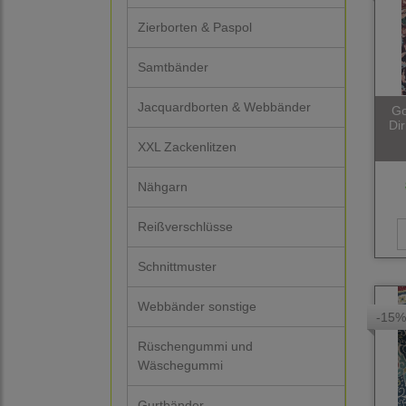
Zierborten & Paspol
Samtbänder
Jacquardborten & Webbänder
Go
Di
XXL Zackenlitzen
Nähgarn
Reißverschlüsse
Schnittmuster
Webbänder sonstige
-15%
Rüschengummi und
Wäschegummi
Gurtbänder