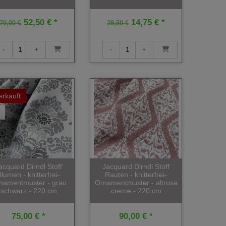
52,50 € *
14,75 € *
70,00 €
29,50 €
erkauft
acquard Dirndl Stoff
Jacquard Dirndl Stoff
Blumen - knitterfrei-
Rauten - knitterfrei-
namentmuster - grau
Ornamentmuster - altrosa
schwarz - 220 cm
creme - 220 cm
75,00 € *
90,00 € *