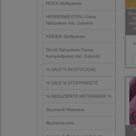
ROCK-Stoffpakete
Res
HERRENWESTEN / Gilets
S
kni
Nähpakete inkl. Zubehör
s
KINDER-Stoffpakete
1
Dirndl-Nähpakete Conny
Komplettpaket inkl. Zubehör
% SALE % RESTSTÜCKE
% SALE % STOFFPAKETE
% REDUZIERTE METERWARE %
Baumwoll-Webware
Blumendrucke
T