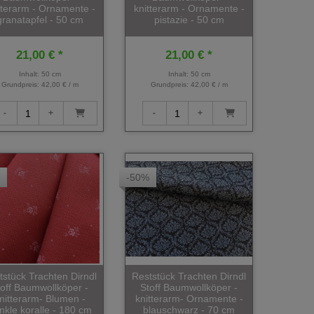
tterarm - Ornamente -
knitterarm - Ornamente -
granatapfel - 50 cm
pistazie - 50 cm
21,00 € *
21,00 € *
Inhalt: 50 cm
Inhalt: 50 cm
Grundpreis:
42,00 € / m
Grundpreis:
42,00 € / m
-50%
tstück Trachten Dirndl
Reststück Trachten Dirndl
toff Baumwollköper -
Stoff Baumwollköper -
nitterarm- Blumen -
knitterarm- Ornamente -
nkle koralle - 180 cm
blauschwarz - 70 cm