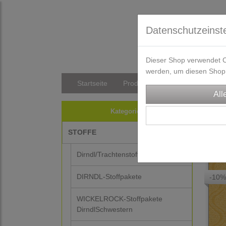
Datenschutzeinst
Dieser Shop verwendet Co
werden, um diesen Shop 
Startseite
Produkte
Versandkosten/Li
STO
Kategorien
STOFFE
10
Dirndl/Trachtenstoffe
DIRNDL-Stoffpakete
-10%
WICKELROCK-Stoffpakete
DirndlSchwestern