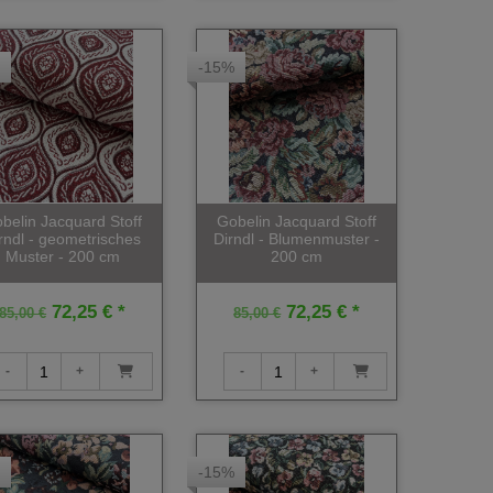
-15%
belin Jacquard Stoff
Gobelin Jacquard Stoff
rndl - geometrisches
Dirndl - Blumenmuster -
Muster - 200 cm
200 cm
72,25 € *
72,25 € *
85,00 €
85,00 €
-15%