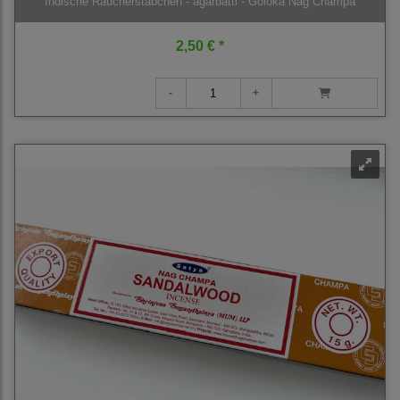
Indische Räucherstäbchen - agarbatti - Goloka Nag Champa
2,50 € *