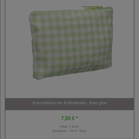
Kosmetiktasche -Kulturbeutel - Karo grün
7,50 € *
Inhalt: 1 Stück
Grundpreis:
7,50 € / Stück