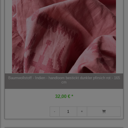
Baumwollstoff - Indien - handloom bestickt dunkler pfirsich rot - 165
cm
32,00 € *