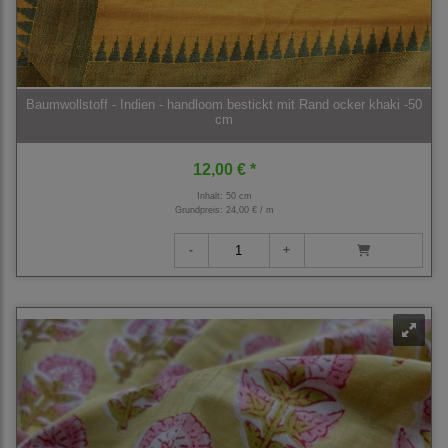
Baumwollstoff - Indien - handloom bestickt mit Rand ocker khaki -50
cm
12,00 € *
Inhalt: 50 cm
Grundpreis:
24,00 € / m