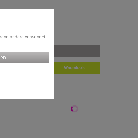
ährend andere verwendet
iele
Impressum
Warenkorb
y Stoff -