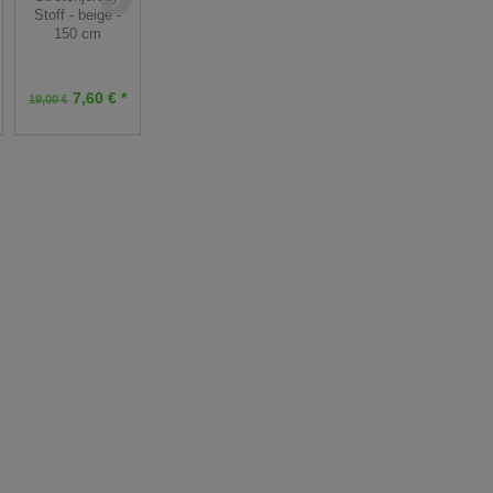
25 cm
Stoff - beige -
150 cm
3,25 € *
3,25 € *
Grundpreis:
13,00 €
Grundpreis:
13,00 €
7,60 € *
19,00 €
/ m
/ m