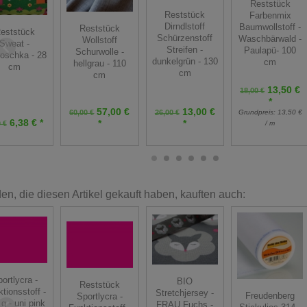
Reststück
Reststück
Farbenmix
Dirndlstoff
Baumwollstoff -
Reststück
eststück
Schürzenstoff
Waschbärwald -
Wollstoff
Sweat -
Streifen -
Paulapü- 100
Schurwolle -
oschka - 28
dunkelgrün - 130
cm
hellgrau - 110
cm
cm
cm
13,50 €
18,00 €
*
57,00 €
13,00 €
60,00 €
26,00 €
Grundpreis:
13,50 €
6,38 € *
*
*
 €
/ m
n, die diesen Artikel gekauft haben, kauften auch:
ortlycra -
BIO
Reststück
tionsstoff -
Stretchjersey -
Freudenberg
Sportlycra -
g - uni pink
FRAU Fuchs -