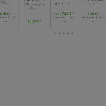
Stickvlies 314 -
Funktionsstoff -
- 50 cm
grau - 50 cm
50 cm
145 g - uni pink
- 68 cm
7,60 € *
8,75 € *
3,50 € *
9,50 €
dpreis:
17,50 €
Grundpreis:
15,20 €
Grundpreis:
7,00 € /
10,00 € *
/ m
/ m
m