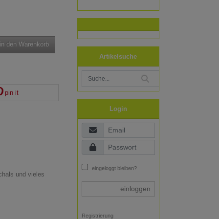
in den Warenkorb
Artikelsuche
pin it
Login
eingeloggt bleiben?
chals und vieles
einloggen
Registrierung