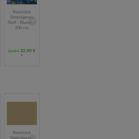
Reststück
Reststück
Reststück
Loden
Stretchjersey
Posamentborte -
Tuchloden Stoff
Stoff - Blumen -
8 mm breit -
- anthrazit
200 cm
dunkelblau -
meliert - 27 cm
Farbe 23 250cm
22,40 €
13,52 €
32,00 €
15,90 €
6,25 € *
*
*
Feinstrickbündchen
Reststück
Feinstrickbündchen
- dunkelbraun -
Stretchjersey
- rot - 25 cm