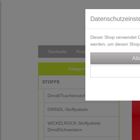
Datenschutzeinst
Dieser Shop verwendet Co
werden, um diesen Shop 
Startseite
Produkte
Versandkosten/Li
STO
Kategorien
STOFFE
-35%
Dirndl/Trachtenstoffe
DIRNDL-Stoffpakete
WICKELROCK-Stoffpakete
DirndlSchwestern