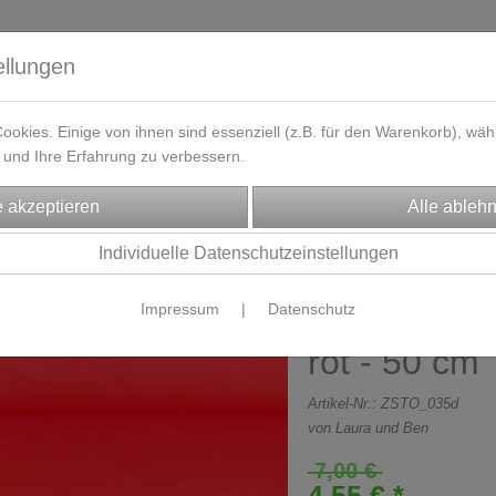
ellungen
okies. Einige von ihnen sind essenziell (z.B. für den Warenkorb), w
und Ihre Erfahrung zu verbessern.
eferzeit
Kontakt / Öffnungszeiten
Gutscheine
Designbeisp
FFE
% SALE % RESTSTÜCKE
Individuelle Datenschutzeinstellungen
Impressum
|
Datenschutz
Stretchjerse
rot - 50 cm
Artikel-Nr.:
ZSTO_035d
von Laura und Ben
7,00 €
4,55 € *