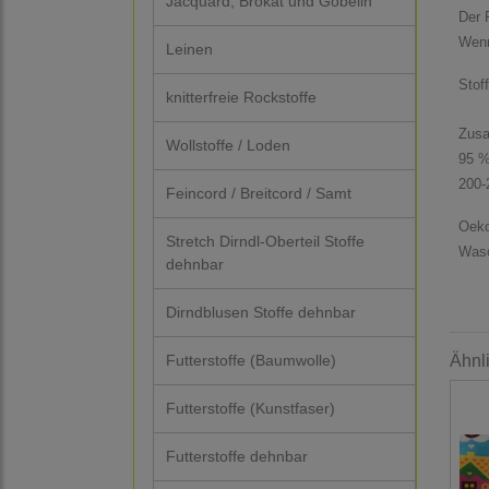
Jacquard, Brokat und Gobelin
Der P
Wenn
Leinen
Stof
knitterfreie Rockstoffe
Zus
Wollstoffe / Loden
95 %
200-
Feincord / Breitcord / Samt
Oeko
Stretch Dirndl-Oberteil Stoffe
Wasc
dehnbar
Dirndblusen Stoffe dehnbar
Futterstoffe (Baumwolle)
Ähnl
Futterstoffe (Kunstfaser)
Futterstoffe dehnbar