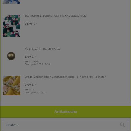
Stoffpaket 1 Sommerrock mit XXL Zackenlitze
52,00 € *
Metallknopf - Dirndl 12mm
1,50 € *
Inhalt: 1 Stück
Grundpreis:
1,50 € / Stück
Breite Zackenlitze XL metallisch gold - 1,7 cm breit - 3 Meter
9,00 € *
Inhalt: 3 m
Grundpreis:
3,00 € / m
Artikelsuche