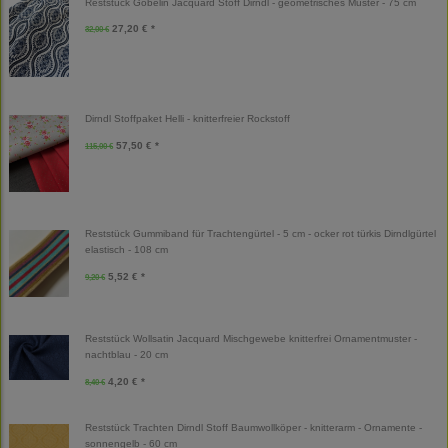
Reststück Gobelin Jacquard Stoff Dirndl - geometrisches Muster - 75 cm
27,20 € *
32,00 €
Dirndl Stoffpaket Helli - knitterfreier Rockstoff
57,50 € *
115,00 €
Reststück Gummiband für Trachtengürtel - 5 cm - ocker rot türkis Dirndlgürtel
elastisch - 108 cm
5,52 € *
9,20 €
Reststück Wollsatin Jacquard Mischgewebe knitterfrei Ornamentmuster -
nachtblau - 20 cm
4,20 € *
8,40 €
Reststück Trachten Dirndl Stoff Baumwollköper - knitterarm - Ornamente -
sonnengelb - 60 cm