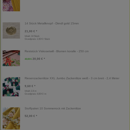
14 Stück Metallknopf - Dirndl gold 15mm
21,00 € *
Inhalt: 14 Stück
Grundpreis:
1,50 € / Stück
Reststück Viskosetwill - Blumen koralle - 250 cm
20,00 € *
40,00 €
Riesenzackenlitze XXL Jumbo Zackenlitze weiß - 3 cm breit - 2,4 Meter
9,60 € *
Inhalt: 2,4 m
Grundpreis:
4,00 € / m
Stoffpaket 10 Sommerrock mit Zackenlitze
52,00 € *