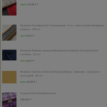
57,50 € *
115,00 €
Reststück Gummiband für Trachtengürtel - 5 cm - ocker rot türkis Dirndlgürtel
elastisch - 108 cm
5,52 € *
9,20 €
Reststück Wollsatin Jacquard Mischgewebe knitterfrei Ornamentmuster -
nachtblau - 20 cm
4,20 € *
8,40 €
Reststück Trachten Dirndl Stoff Baumwollköper - knitterarm - Ornamente -
sonnengelb - 60 cm
22,50 € *
25,00 €
Jacquard Dirndl Stoffpaket Anna
130,00 € *