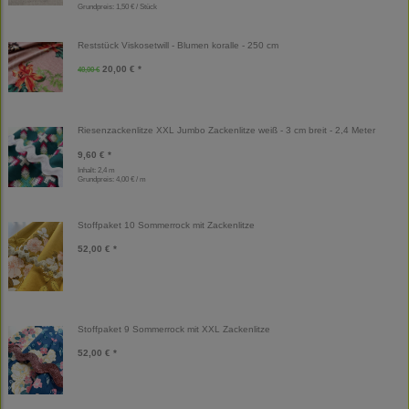
Grundpreis:
1,50 € / Stück
Reststück Viskosetwill - Blumen koralle - 250 cm
20,00 € *
40,00 €
Riesenzackenlitze XXL Jumbo Zackenlitze weiß - 3 cm breit - 2,4 Meter
9,60 € *
Inhalt: 2,4 m
Grundpreis:
4,00 € / m
Stoffpaket 10 Sommerrock mit Zackenlitze
52,00 € *
Stoffpaket 9 Sommerrock mit XXL Zackenlitze
52,00 € *