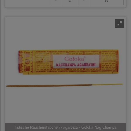
Indische Räucherstäbchen - agarbatti - Goloka Nag Champa