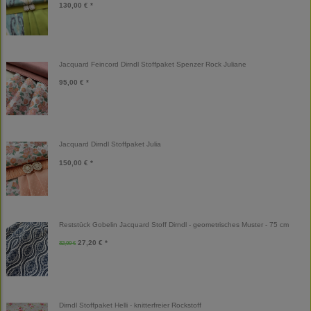
130,00 € *
Jacquard Feincord Dirndl Stoffpaket Spenzer Rock Juliane
95,00 € *
Jacquard Dirndl Stoffpaket Julia
150,00 € *
Reststück Gobelin Jacquard Stoff Dirndl - geometrisches Muster - 75 cm
27,20 € *
32,00 €
Dirndl Stoffpaket Helli - knitterfreier Rockstoff