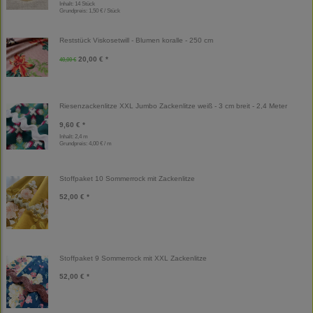
Inhalt: 14 Stück
Grundpreis:
1,50 € / Stück
Reststück Viskosetwill - Blumen koralle - 250 cm
20,00 € *
40,00 €
Riesenzackenlitze XXL Jumbo Zackenlitze weiß - 3 cm breit - 2,4 Meter
9,60 € *
Inhalt: 2,4 m
Grundpreis:
4,00 € / m
Stoffpaket 10 Sommerrock mit Zackenlitze
52,00 € *
Stoffpaket 9 Sommerrock mit XXL Zackenlitze
52,00 € *