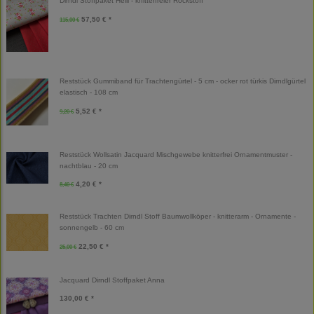
Dirndl Stoffpaket Helli - knitterfreier Rockstoff
57,50 € *
115,00 €
Reststück Gummiband für Trachtengürtel - 5 cm - ocker rot türkis Dirndlgürtel
elastisch - 108 cm
5,52 € *
9,20 €
Reststück Wollsatin Jacquard Mischgewebe knitterfrei Ornamentmuster -
nachtblau - 20 cm
4,20 € *
8,40 €
Reststück Trachten Dirndl Stoff Baumwollköper - knitterarm - Ornamente -
sonnengelb - 60 cm
22,50 € *
25,00 €
Jacquard Dirndl Stoffpaket Anna
130,00 € *