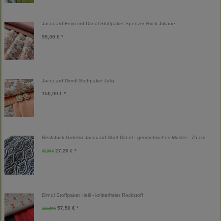
Jacquard Feincord Dirndl Stoffpaket Spenzer Rock Juliane
95,00 € *
Jacquard Dirndl Stoffpaket Julia
150,00 € *
Reststück Gobelin Jacquard Stoff Dirndl - geometrisches Muster - 75 cm
27,20 € *
32,00 €
Dirndl Stoffpaket Helli - knitterfreier Rockstoff
57,50 € *
115,00 €