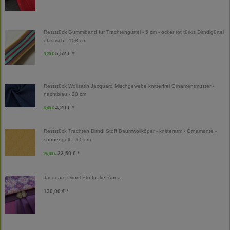
Reststück Gummiband für Trachtengürtel - 5 cm - ocker rot türkis Dirndlgürtel
elastisch - 108 cm
5,52 € *
9,20 €
Reststück Wollsatin Jacquard Mischgewebe knitterfrei Ornamentmuster -
nachtblau - 20 cm
4,20 € *
8,40 €
Reststück Trachten Dirndl Stoff Baumwollköper - knitterarm - Ornamente -
sonnengelb - 60 cm
22,50 € *
25,00 €
Jacquard Dirndl Stoffpaket Anna
130,00 € *