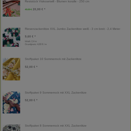
Reststück Viskosetwill - Blumen koralle - 250 cm
20,00 € *
40,00 €
Riesenzackenlitze XXL Jumbo Zackenlitze weiß - 3 cm breit - 2,4 Meter
9,60 € *
Inhalt: 2,4 m
Grundpreis:
4,00 € / m
Stoffpaket 10 Sommerrock mit Zackenlitze
52,00 € *
Stoffpaket 9 Sommerrock mit XXL Zackenlitze
52,00 € *
Stoffpaket 8 Sommerrock mit XXL Zackenlitze