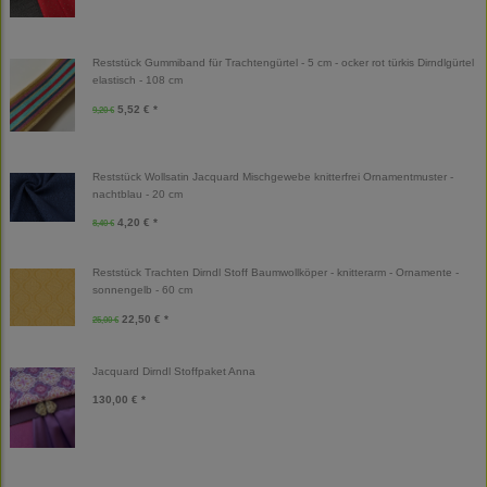
Reststück Gummiband für Trachtengürtel - 5 cm - ocker rot türkis Dirndlgürtel
elastisch - 108 cm
5,52 € *
9,20 €
Reststück Wollsatin Jacquard Mischgewebe knitterfrei Ornamentmuster -
nachtblau - 20 cm
4,20 € *
8,40 €
Reststück Trachten Dirndl Stoff Baumwollköper - knitterarm - Ornamente -
sonnengelb - 60 cm
22,50 € *
25,00 €
Jacquard Dirndl Stoffpaket Anna
130,00 € *