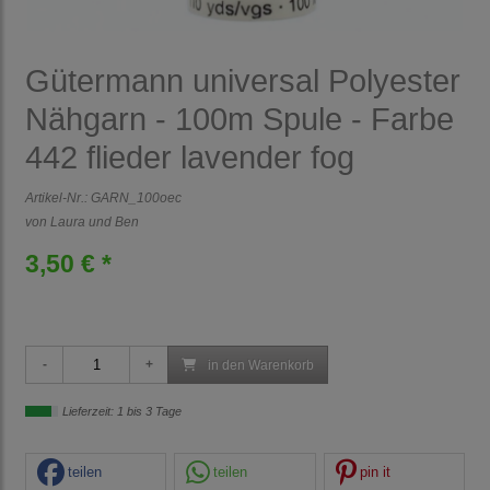
Gütermann universal Polyester
Nähgarn - 100m Spule - Farbe
442 flieder lavender fog
Artikel-Nr.:
GARN_100oec
von Laura und Ben
3,50 € *
in den Warenkorb
Lieferzeit: 1 bis 3 Tage
teilen
teilen
pin it