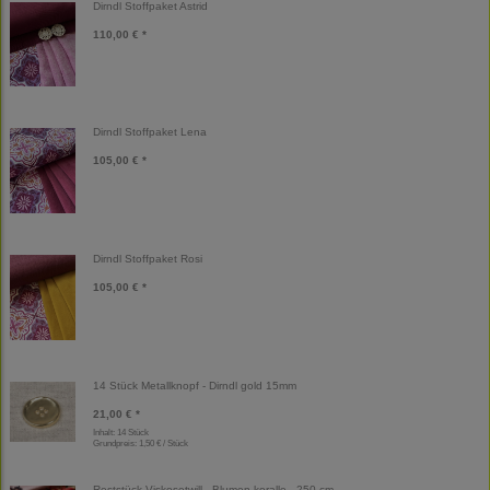
Dirndl Stoffpaket Astrid
110,00 € *
Dirndl Stoffpaket Lena
105,00 € *
Dirndl Stoffpaket Rosi
105,00 € *
14 Stück Metallknopf - Dirndl gold 15mm
21,00 € *
Inhalt: 14 Stück
Grundpreis:
1,50 € / Stück
Reststück Viskosetwill - Blumen koralle - 250 cm