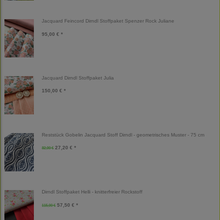
Jacquard Feincord Dirndl Stoffpaket Spenzer Rock Juliane
95,00 € *
Jacquard Dirndl Stoffpaket Julia
150,00 € *
Reststück Gobelin Jacquard Stoff Dirndl - geometrisches Muster - 75 cm
27,20 € *
32,00 €
Dirndl Stoffpaket Helli - knitterfreier Rockstoff
57,50 € *
115,00 €