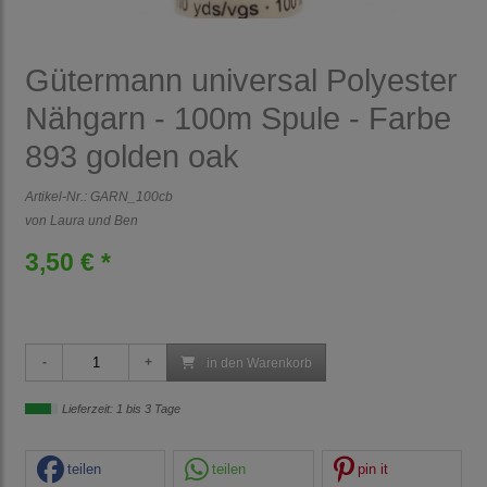
Gütermann universal Polyester
Nähgarn - 100m Spule - Farbe
893 golden oak
Artikel-Nr.:
GARN_100cb
von Laura und Ben
3,50 € *
in den Warenkorb
Lieferzeit: 1 bis 3 Tage
teilen
teilen
pin it