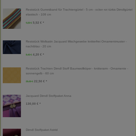
Reststück Gummiband für Trachtengürtel - 5 cm - ocker rot türkis Dirndlgürtel
elastisch - 108 cm
5,52 € *
9,20 €
Reststück Wollsatin Jacquard Mischgewebe knitterfrei Ornamentmuster -
nachtblau - 20 cm
4,20 € *
8,40 €
Reststück Trachten Dirndl Stoff Baumwollköper - knitterarm - Ornamente -
sonnengelb - 60 cm
22,50 € *
25,00 €
Jacquard Dirndl Stoffpaket Anna
130,00 € *
Dirndl Stoffpaket Astrid