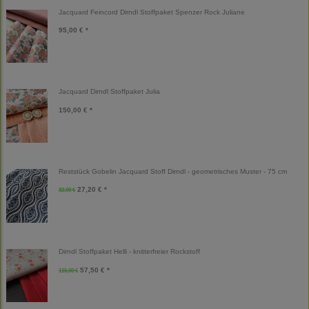
Jacquard Feincord Dirndl Stoffpaket Spenzer Rock Juliane
95,00 € *
Jacquard Dirndl Stoffpaket Julia
150,00 € *
Reststück Gobelin Jacquard Stoff Dirndl - geometrisches Muster - 75 cm
27,20 € *
32,00 €
Dirndl Stoffpaket Helli - knitterfreier Rockstoff
57,50 € *
115,00 €