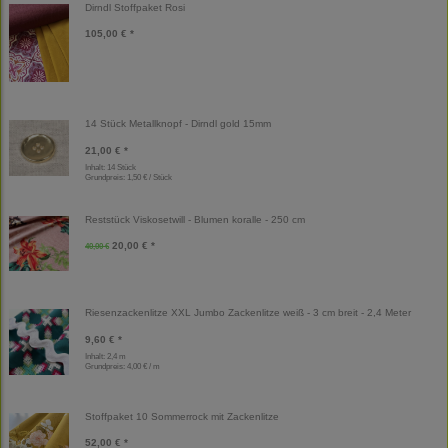
Dirndl Stoffpaket Rosi
105,00 € *
14 Stück Metallknopf - Dirndl gold 15mm
21,00 € *
Inhalt: 14 Stück
Grundpreis:
1,50 € / Stück
Reststück Viskosetwill - Blumen koralle - 250 cm
20,00 € *
40,00 €
Riesenzackenlitze XXL Jumbo Zackenlitze weiß - 3 cm breit - 2,4 Meter
9,60 € *
Inhalt: 2,4 m
Grundpreis:
4,00 € / m
Stoffpaket 10 Sommerrock mit Zackenlitze
52,00 € *