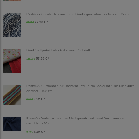
Reststück Gobelin Jacquard Stoff Dirndl - geometrisches Muster - 75 cm
27,20 € *
32,00 €
Dirndl Stoffpaket Helli - knitterfreier Rockstoff
57,50 € *
115,00 €
Reststück Gummiband für Trachtengürtel - 5 cm - ocker rot türkis Dirndlgürtel
elastisch - 108 cm
5,52 € *
9,20 €
Reststück Wollsatin Jacquard Mischgewebe knitterfrei Ornamentmuster -
nachtblau - 20 cm
4,20 € *
8,40 €