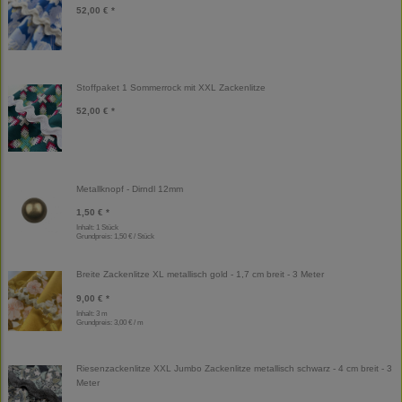
52,00 € *
Stoffpaket 1 Sommerrock mit XXL Zackenlitze
52,00 € *
Metallknopf - Dirndl 12mm
1,50 € *
Inhalt: 1 Stück
Grundpreis:
1,50 € / Stück
Breite Zackenlitze XL metallisch gold - 1,7 cm breit - 3 Meter
9,00 € *
Inhalt: 3 m
Grundpreis:
3,00 € / m
Riesenzackenlitze XXL Jumbo Zackenlitze metallisch schwarz - 4 cm breit - 3
Meter