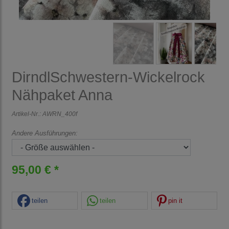
DirndlSchwestern-Wickelrock
Nähpaket Anna
Artikel-Nr.:
AWRN_400f
Andere Ausführungen:
95,00 € *
teilen
teilen
pin it