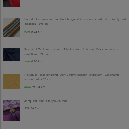
Reststück Gummiband für Trachtengürtel - 5 cm - ocker rot türkis Dirndlgürtel
elastisch - 108 cm
5,52 € *
9,20 €
Reststück Wollsatin Jacquard Mischgewebe knitterfrei Ornamentmuster -
nachtblau - 20 cm
4,20 € *
8,40 €
Reststück Trachten Dirndl Stoff Baumwollköper - knitterarm - Ornamente -
sonnengelb - 60 cm
22,50 € *
25,00 €
Jacquard Dirndl Stoffpaket Anna
130,00 € *