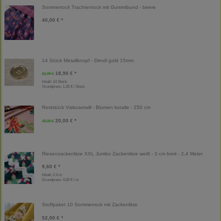
Sommerrock Trachtenrock mit Gummibund - beere
40,00 € *
14 Stück Metallknopf - Dirndl gold 15mm
18,90 € *
21,00 €
Inhalt: 14 Stück
Grundpreis:
1,35 € / Stück
Reststück Viskosetwill - Blumen koralle - 250 cm
20,00 € *
40,00 €
Riesenzackenlitze XXL Jumbo Zackenlitze weiß - 3 cm breit - 2,4 Meter
9,60 € *
Inhalt: 2,4 m
Grundpreis:
4,00 € / m
Stoffpaket 10 Sommerrock mit Zackenlitze
52,00 € *