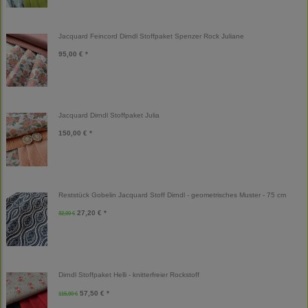
Jacquard Feincord Dirndl Stoffpaket Spenzer Rock Juliane
95,00 € *
Jacquard Dirndl Stoffpaket Julia
150,00 € *
Reststück Gobelin Jacquard Stoff Dirndl - geometrisches Muster - 75 cm
27,20 € *
32,00 €
Dirndl Stoffpaket Helli - knitterfreier Rockstoff
57,50 € *
115,00 €