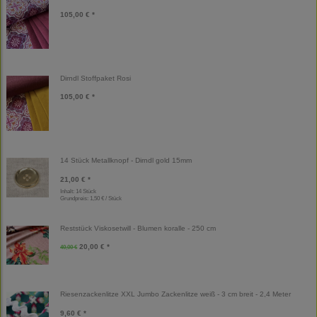
105,00 € *
Dirndl Stoffpaket Rosi
105,00 € *
14 Stück Metallknopf - Dirndl gold 15mm
21,00 € *
Inhalt: 14 Stück
Grundpreis:
1,50 € / Stück
Reststück Viskosetwill - Blumen koralle - 250 cm
20,00 € *
40,00 €
Riesenzackenlitze XXL Jumbo Zackenlitze weiß - 3 cm breit - 2,4 Meter
9,60 € *