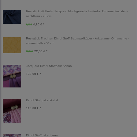
Reststück Wollsatin Jacquard Mischgewebe knitterfrei Ornamentmuster -
nachtblau - 20 cm
4,20 € *
8,40 €
Reststück Trachten Dirndl Stoff Baumwollköper - knitterarm - Ornamente -
sonnengelb - 60 cm
22,50 € *
25,00 €
Jacquard Dirndl Stoffpaket Anna
130,00 € *
Dirndl Stoffpaket Astrid
110,00 € *
Dirndl Stoffpaket Lena