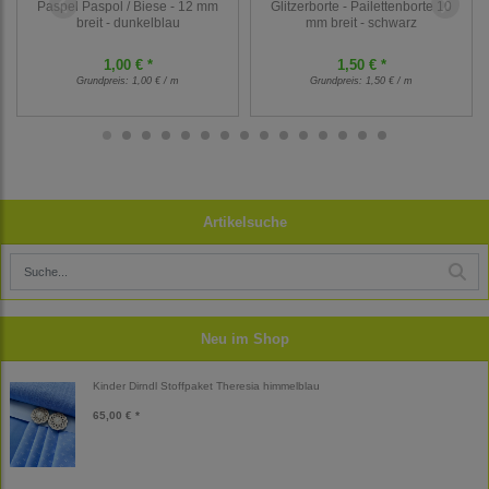
Paspel Paspol / Biese - 12 mm
Glitzerborte - Pailettenborte 10
breit - dunkelblau
mm breit - schwarz
1,00 € *
1,50 € *
Grundpreis:
1,00 € / m
Grundpreis:
1,50 € / m
Artikelsuche
Neu im Shop
Kinder Dirndl Stoffpaket Theresia himmelblau
65,00 € *