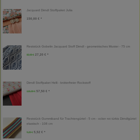
Jacquard Dirndl Stoffpaket Julia
150,00 € *
Reststück Gobelin Jacquard Stoff Dirndl - geometrisches Muster - 75 cm
27,20 € *
32,00 €
Dirndl Stoffpaket Helli - knitterfreier Rockstoff
57,50 € *
115,00 €
Reststück Gummiband für Trachtengürtel - 5 cm - ocker rot türkis Dirndlgürtel
elastisch - 108 cm
5,52 € *
9,20 €