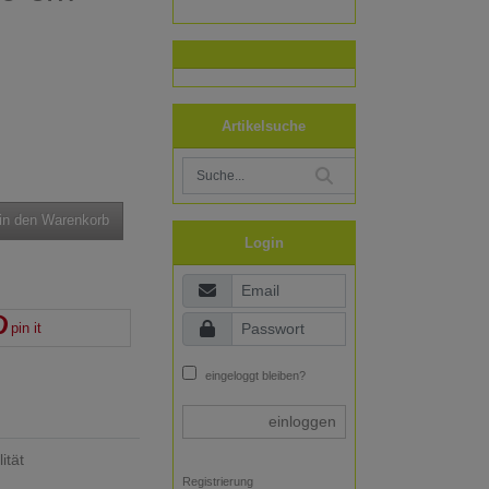
Artikelsuche
in den Warenkorb
Login
pin it
eingeloggt bleiben?
einloggen
ität
Registrierung