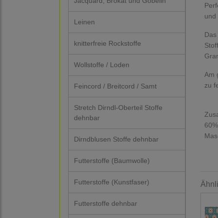
Jacquard, Brokat und Gobelin
Perf
und 
Leinen
Das 
knitterfreie Rockstoffe
Stof
Gra
Wollstoffe / Loden
Am g
zu f
Feincord / Breitcord / Samt
Stretch Dirndl-Oberteil Stoffe
Zus
dehnbar
60%
Masc
Dirndblusen Stoffe dehnbar
Futterstoffe (Baumwolle)
Futterstoffe (Kunstfaser)
Ähnl
Futterstoffe dehnbar