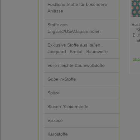
Festliche Stoffe für besondere
Anlässe
Stoffe aus
Rest
St
England/USA/Japan/Indien
Blu
ro
Exklusive Stoffe aus Italien .
Jacquard . Brokat . Baumwolle
35,9
Voile / leichte Baumwollstoffe
Gobelin-Stoffe
Spitze
Blusen-/Kleiderstoffe
Viskose
Karostoffe