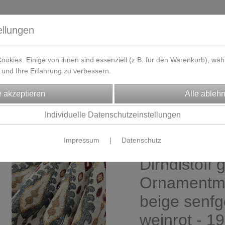
ellungen
okies. Einige von ihnen sind essenziell (z.B. für den Warenkorb), w
und Ihre Erfahrung zu verbessern.
eferzeit
Kontakt / Öffnungszeiten
Gutscheine
Designbeisp
FFE
Dirndl/Trachtenstoffe
Individuelle Datenschutzeinstellungen
Impressum
|
Datenschutz
Gobelin Jac
Dirndlstoff
Ornamentmu
beige senfg
weinrot - 1