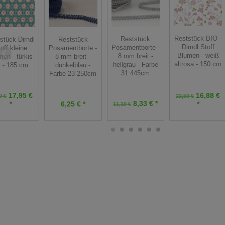
Reststück BIO -
Reststück
Reststück
stück Dirndl
Dirndl Stoff
Posamentborte -
Posamentborte -
off kleine
Blumen - weiß
8 mm breit -
8 mm breit -
men - türkis
altrosa - 150 cm
hellgrau - Farbe
dunkelblau -
t - 185 cm
31 445cm
Farbe 23 250cm
16,88 €
17,95 €
22,50 €
0 €
8,33 € *
*
*
6,25 € *
11,10 €