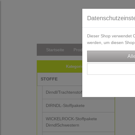
Datenschutzeinst
Dieser Shop verwendet Co
werden, um diesen Shop 
Startseite
Produkte
Versandkosten/Li
STO
Kategorien
STOFFE
-25%
Dirndl/Trachtenstoffe
DIRNDL-Stoffpakete
WICKELROCK-Stoffpakete
DirndlSchwestern