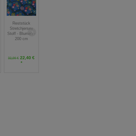
Reststück
Baumwollsatin
Reststück Dirndl
Reststück
Dirndl Stoff
Stoff Blumen
Stretchjersey
kleine
klein - blau rosa
Stoff - Blumen -
Ornamente-
Punkte weiß -
200 cm
sand dunkelgrün
170 cm
- 190 cm
22,40 €
13,50 €
19,00 €
32,00 €
27,00 €
38,00 €
*
*
*