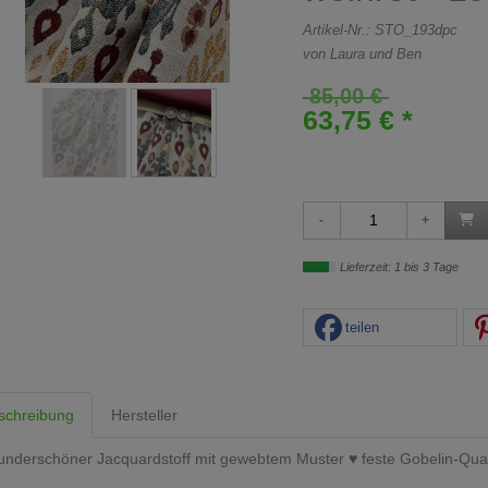
Artikel-Nr.:
STO_193dpc
von Laura und Ben
85,00 €
63,75 € *
Lieferzeit: 1 bis 3 Tage
teilen
schreibung
Hersteller
nderschöner Jacquardstoff mit gewebtem Muster ♥ feste Gobelin-Qual