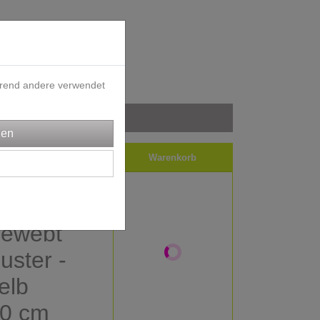
ährend andere verwendet
iele
Impressum
Warenkorb
quard -
 gewebt
ster -
elb
90 cm