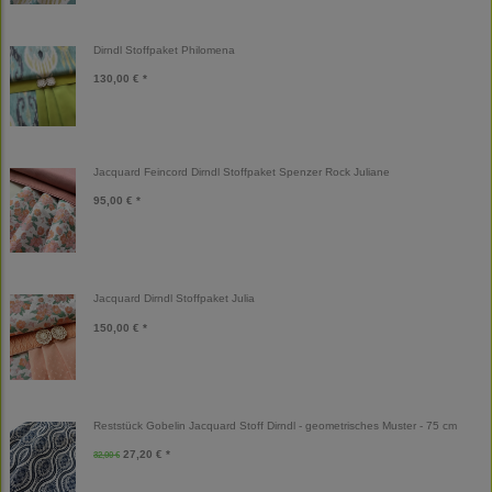
Dirndl Stoffpaket Philomena
130,00 € *
Jacquard Feincord Dirndl Stoffpaket Spenzer Rock Juliane
95,00 € *
Jacquard Dirndl Stoffpaket Julia
150,00 € *
Reststück Gobelin Jacquard Stoff Dirndl - geometrisches Muster - 75 cm
27,20 € *
32,00 €