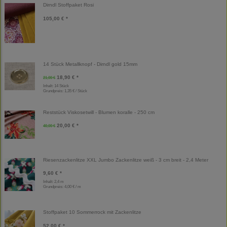
Dirndl Stoffpaket Rosi
105,00 € *
14 Stück Metallknopf - Dirndl gold 15mm
18,90 € *
21,00 €
Inhalt: 14 Stück
Grundpreis:
1,35 € / Stück
Reststück Viskosetwill - Blumen koralle - 250 cm
20,00 € *
40,00 €
Riesenzackenlitze XXL Jumbo Zackenlitze weiß - 3 cm breit - 2,4 Meter
9,60 € *
Inhalt: 2,4 m
Grundpreis:
4,00 € / m
Stoffpaket 10 Sommerrock mit Zackenlitze
52,00 € *