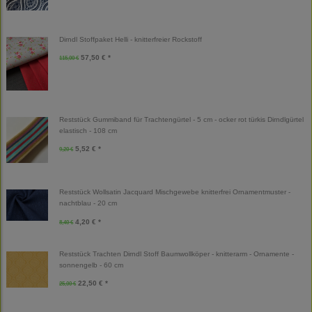
Dirndl Stoffpaket Helli - knitterfreier Rockstoff
57,50 € *
115,00 €
Reststück Gummiband für Trachtengürtel - 5 cm - ocker rot türkis Dirndlgürtel
elastisch - 108 cm
5,52 € *
9,20 €
Reststück Wollsatin Jacquard Mischgewebe knitterfrei Ornamentmuster -
nachtblau - 20 cm
4,20 € *
8,40 €
Reststück Trachten Dirndl Stoff Baumwollköper - knitterarm - Ornamente -
sonnengelb - 60 cm
22,50 € *
25,00 €