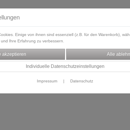
ellungen
okies. Einige von ihnen sind essenziell (z.B. für den Warenkorb), w
und Ihre Erfahrung zu verbessern.
eferzeit
Kontakt / Öffnungszeiten
Gutscheine
Designbeisp
Individuelle Datenschutzeinstellungen
Es wurden leider keine Produkte gefunden.
Impressum
|
Datenschutz