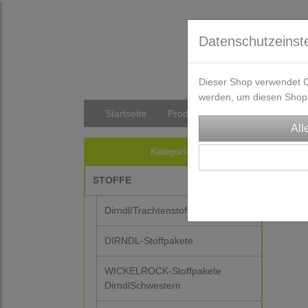
Datenschutzeinst
Dieser Shop verwendet Co
werden, um diesen Shop 
Startseite
Produkte
Versandkosten/Li
Kategorien
STOFFE
Dirndl/Trachtenstoffe
DIRNDL-Stoffpakete
WICKELROCK-Stoffpakete
DirndlSchwestern