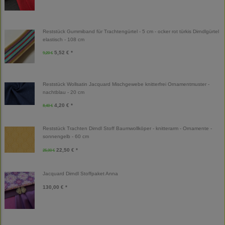
Reststück Gummiband für Trachtengürtel - 5 cm - ocker rot türkis Dirndlgürtel
elastisch - 108 cm
5,52 € *
9,20 €
Reststück Wollsatin Jacquard Mischgewebe knitterfrei Ornamentmuster -
nachtblau - 20 cm
4,20 € *
8,40 €
Reststück Trachten Dirndl Stoff Baumwollköper - knitterarm - Ornamente -
sonnengelb - 60 cm
22,50 € *
25,00 €
Jacquard Dirndl Stoffpaket Anna
130,00 € *