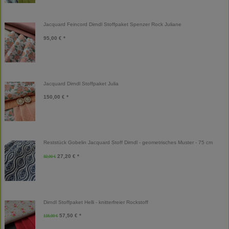
Jacquard Feincord Dirndl Stoffpaket Spenzer Rock Juliane
95,00 € *
Jacquard Dirndl Stoffpaket Julia
150,00 € *
Reststück Gobelin Jacquard Stoff Dirndl - geometrisches Muster - 75 cm
27,20 € *
32,00 €
Dirndl Stoffpaket Helli - knitterfreier Rockstoff
57,50 € *
115,00 €