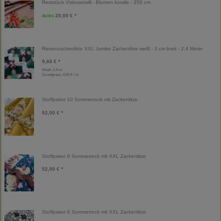
Reststück Viskosetwill - Blumen koralle - 250 cm
20,00 € *
40,00 €
Riesenzackenlitze XXL Jumbo Zackenlitze weiß - 3 cm breit - 2,4 Meter
9,60 € *
Inhalt: 2,4 m
Grundpreis:
4,00 € / m
Stoffpaket 10 Sommerrock mit Zackenlitze
52,00 € *
Stoffpaket 9 Sommerrock mit XXL Zackenlitze
52,00 € *
Stoffpaket 8 Sommerrock mit XXL Zackenlitze