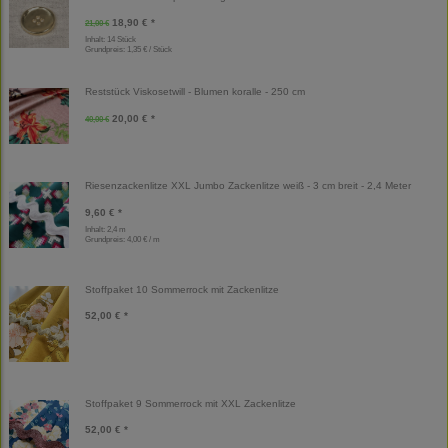
18,90 € *
21,00 €
Inhalt: 14 Stück
Grundpreis:
1,35 € / Stück
Reststück Viskosetwill - Blumen koralle - 250 cm
20,00 € *
40,00 €
Riesenzackenlitze XXL Jumbo Zackenlitze weiß - 3 cm breit - 2,4 Meter
9,60 € *
Inhalt: 2,4 m
Grundpreis:
4,00 € / m
Stoffpaket 10 Sommerrock mit Zackenlitze
52,00 € *
Stoffpaket 9 Sommerrock mit XXL Zackenlitze
52,00 € *