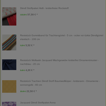
Dirndl Stoffpaket Helli - knitterfreier Rockstoff
57,50 € *
115,00 €
Reststück Gummiband für Trachtengürtel - 5 cm - ocker rot türkis Dirndlgürtel
elastisch - 108 cm
5,52 € *
9,20 €
Reststück Wollsatin Jacquard Mischgewebe knitterfrei Ornamentmuster -
nachtblau - 20 cm
4,20 € *
8,40 €
Reststück Trachten Dirndl Stoff Baumwollköper - knitterarm - Ornamente -
sonnengelb - 60 cm
22,50 € *
25,00 €
Jacquard Dirndl Stoffpaket Anna