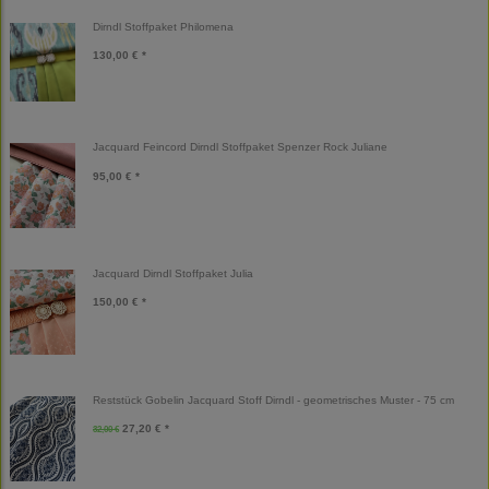
Dirndl Stoffpaket Philomena
130,00 € *
Jacquard Feincord Dirndl Stoffpaket Spenzer Rock Juliane
95,00 € *
Jacquard Dirndl Stoffpaket Julia
150,00 € *
Reststück Gobelin Jacquard Stoff Dirndl - geometrisches Muster - 75 cm
27,20 € *
32,00 €