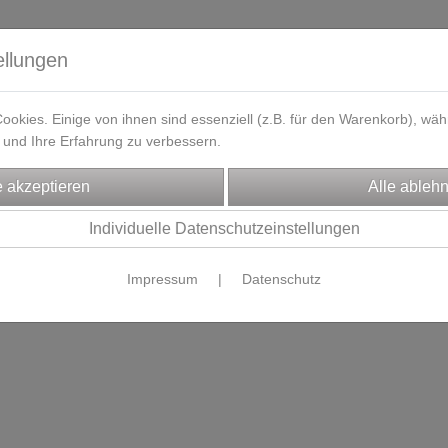
ellungen
okies. Einige von ihnen sind essenziell (z.B. für den Warenkorb), w
und Ihre Erfahrung zu verbessern.
eferzeit
Kontakt / Öffnungszeiten
Gutscheine
Designbeisp
Individuelle Datenschutzeinstellungen
Es wurden leider keine Produkte gefunden.
Impressum
|
Datenschutz