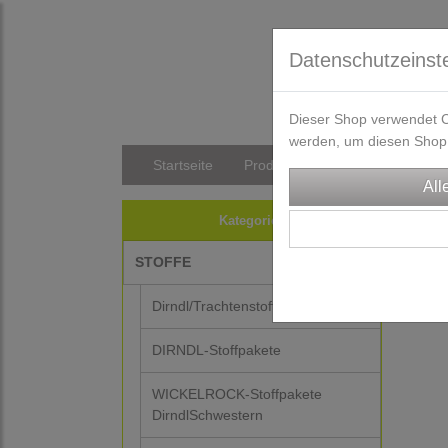
Datenschutzeinst
Dieser Shop verwendet Co
werden, um diesen Shop 
Startseite
Produkte
Versandkosten/Li
Kategorien
STOFFE
Dirndl/Trachtenstoffe
DIRNDL-Stoffpakete
WICKELROCK-Stoffpakete
DirndlSchwestern