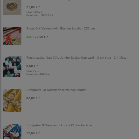
21,00 € *
Inhalt: 14 Stück
Grundpreis:
1,50 € / Stück
Reststück Viskosetwill - Blumen koralle - 250 cm
20,00 € *
40,00 €
Riesenzackenlitze XXL Jumbo Zackenlitze weiß - 3 cm breit - 2,4 Meter
9,60 € *
Inhalt: 2,4 m
Grundpreis:
4,00 € / m
Stoffpaket 10 Sommerrock mit Zackenlitze
52,00 € *
Stoffpaket 9 Sommerrock mit XXL Zackenlitze
52,00 € *