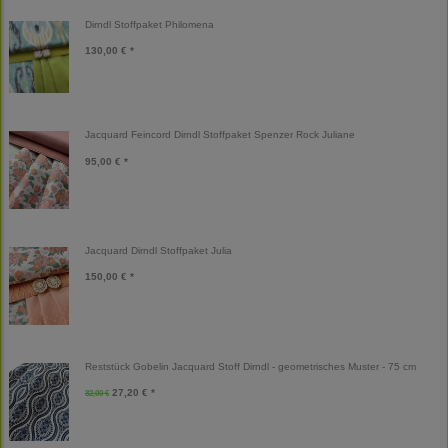
Dirndl Stoffpaket Philomena
130,00 € *
Jacquard Feincord Dirndl Stoffpaket Spenzer Rock Juliane
95,00 € *
Jacquard Dirndl Stoffpaket Julia
150,00 € *
Reststück Gobelin Jacquard Stoff Dirndl - geometrisches Muster - 75 cm
27,20 € *
32,00 €