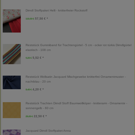
Dirndl Stoffpaket Helli - knitterfreier Rockstoff
57,50 € *
115,00 €
Reststück Gummiband für Trachtengürtel - 5 cm - ocker rot türkis Dirndlgürtel
elastisch - 108 cm
5,52 € *
9,20 €
Reststück Wollsatin Jacquard Mischgewebe knitterfrei Ornamentmuster -
nachtblau - 20 cm
4,20 € *
8,40 €
Reststück Trachten Dirndl Stoff Baumwollköper - knitterarm - Ornamente -
sonnengelb - 60 cm
22,50 € *
25,00 €
Jacquard Dirndl Stoffpaket Anna