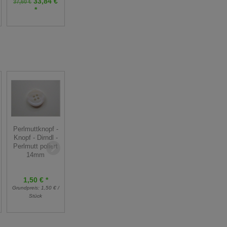
33,84 €
Grundpreis:
21,00 €
37,60 €
Grundpreis:
19,80 €
*
/ m
/ m
Bikini-Verschluß
Perlmuttknopf -
Blume -
Knopf - Dirndl -
Kunststoff - 18
Perlmutt poliert
mm - 1 Stk
14mm
0,80 € *
1,50 € *
1,00 €
Grundpreis:
1,50 € /
Grundpreis:
0,80 € /
Stück
Stück