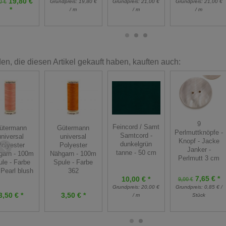
19,80 €
Grundpreis:
19,80 €
Grundpreis:
21,00 €
Grundpreis:
21,00 €
0 €
*
/ m
/ m
/ m
n, die diesen Artikel gekauft haben, kauften auch:
9
Feincord / Samt
ütermann
Gütermann
Perlmuttknöpfe -
Samtcord -
universal
universal
Knopf - Jacke
dunkelgrün
olyester
Polyester
Janker -
tanne - 50 cm
garn - 100m
Nähgarn - 100m
Perlmutt 3 cm
ule - Farbe
Spule - Farbe
 Pearl blush
362
7,65 € *
10,00 € *
9,00 €
Grundpreis:
20,00 €
Grundpreis:
0,85 € /
3,50 € *
3,50 € *
/ m
Stück