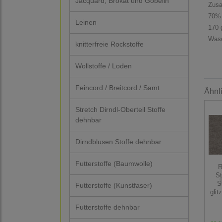
Jacquard, Brokat und Gobelin
Zus
70% 
Leinen
170 
Wasc
knitterfreie Rockstoffe
Wollstoffe / Loden
Feincord / Breitcord / Samt
Ähnl
Stretch Dirndl-Oberteil Stoffe
dehnbar
Dirndblusen Stoffe dehnbar
Futterstoffe (Baumwolle)
R
St
S
Futterstoffe (Kunstfaser)
glit
Futterstoffe dehnbar