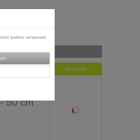
ährend andere verwendet
iele
Impressum
Warenkorb
- Bene -
l - 50 cm