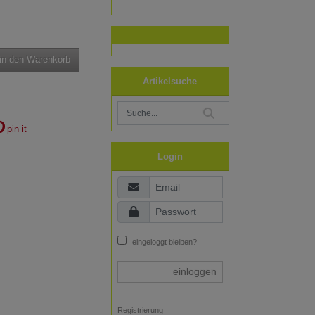
in den Warenkorb
Artikelsuche
pin it
Login
eingeloggt bleiben?
einloggen
Registrierung