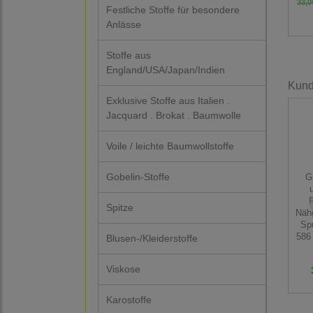
33,0
Festliche Stoffe für besondere
Anlässe
Stoffe aus
England/USA/Japan/Indien
Kunde
Exklusive Stoffe aus Italien .
Jacquard . Brokat . Baumwolle
Voile / leichte Baumwollstoffe
Gobelin-Stoffe
G
P
Spitze
Näh
Sp
586
Blusen-/Kleiderstoffe
Viskose
Karostoffe