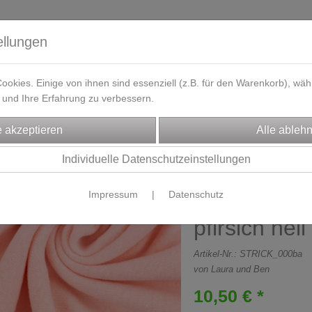
ellungen
okies. Einige von ihnen sind essenziell (z.B. für den Warenkorb), w
und Ihre Erfahrung zu verbessern.
eferzeit
Kontakt / Öffnungszeiten
Gutscheine
Designbeisp
FFE
Strickstoffe
Individuelle Datenschutzeinstellungen
Impressum
|
Datenschutz
Strickstoff 
pfirsich hel
Artikel-Nr.:
STRICK_000ba
von Laura und Ben
10,50 € *