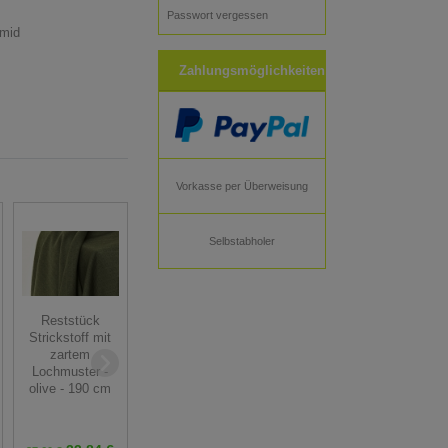
Passwort vergessen
amid
Zahlungsmöglichkeiten
Vorkasse per Überweisung
Selbstabholer
Strickstoff mit
Reststück
zartem
Strickstoff mit
Strickstoff -
Lochmuster -
zartem
Bene - schwarz
grau - 50 cm
Lochmuster -
- 50 cm
olive - 190 cm
10,50 € *
9,90 € *