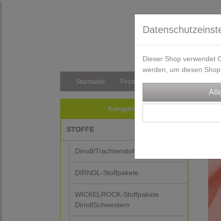
Datenschutzeinst
Dieser Shop verwendet Co
werden, um diesen Shop 
Startseite
Produkte
Versandkosten/Li
STO
Kategorien
STOFFE
Dirndl/Trachtenstoffe
DIRNDL-Stoffpakete
WICKELROCK-Stoffpakete
DirndlSchwestern