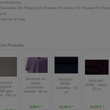
ammensetzung:
Baumwolle 19% Polyacryl 4% Elasthan 3% Viskose 2% Polyester 2% Poly
g/m2
hbar bei 30 Grad
iche Produkte:
Strickstoff mit
Strickstoff -
Strickstoff -
eststück
zartem
BONO -
BONO - violett -
rickstoff -
Lochmuster -
dunkelblau - 50
50 cm
ilber grau
lavendel - 50 cm
cm
zer - 200 cm
9,90 € *
10,50 € *
10,50 € *