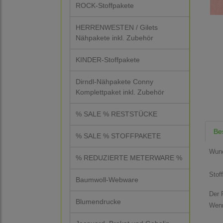
ROCK-Stoffpakete
HERRENWESTEN / Gilets
Nähpakete inkl. Zubehör
KINDER-Stoffpakete
Dirndl-Nähpakete Conny
Komplettpaket inkl. Zubehör
% SALE % RESTSTÜCKE
Be
% SALE % STOFFPAKETE
Wund
% REDUZIERTE METERWARE %
Stof
Baumwoll-Webware
Der P
Blumendrucke
Wenn