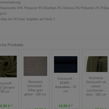
ammensetzung:
Baumwolle 19% Polyacryl 4% Elasthan 3% Viskose 2% Polyester 2% Poly
g/m2
hbar bei 30 Grad, bügelbar auf Stufe 1
iche Produkte:
Reststück
Strickstoff -
Reststück
Strickstoff mit
BONO -
rickstoff -
Strickstoff -
zartem
dunkelblau - 50
 - olivgrün -
Silber grau
Lochmuster -
cm
50 cm
glitzer - 200 cm
olive - 190 cm
0,50 € *
10,50 € *