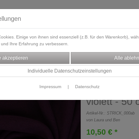
ellungen
okies. Einige von ihnen sind essenziell (z.B. für den Warenkorb), w
und Ihre Erfahrung zu verbessern.
eferzeit
Kontakt / Öffnungszeiten
Gutscheine
Designbeisp
FFE
Strickstoffe
Individuelle Datenschutzeinstellungen
Impressum
|
Datenschutz
Strickstoff 
violett - 50
Artikel-Nr.:
STRICK_000ab
von Laura und Ben
10,50 € *