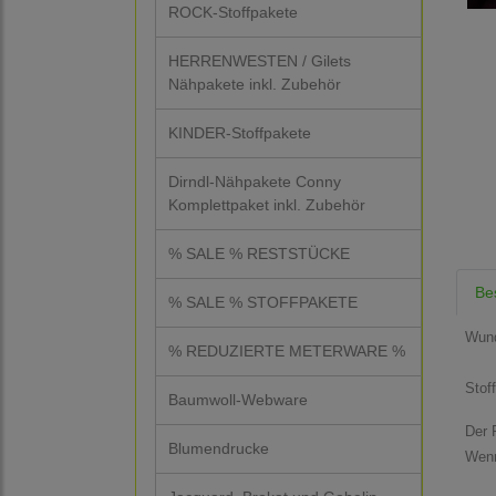
ROCK-Stoffpakete
HERRENWESTEN / Gilets
Nähpakete inkl. Zubehör
KINDER-Stoffpakete
Dirndl-Nähpakete Conny
Komplettpaket inkl. Zubehör
% SALE % RESTSTÜCKE
Be
% SALE % STOFFPAKETE
Wund
% REDUZIERTE METERWARE %
Stof
Baumwoll-Webware
Der P
Blumendrucke
Wenn