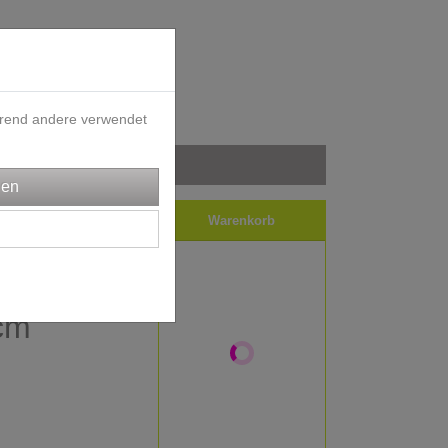
ährend andere verwendet
iele
Impressum
Warenkorb
- BONO -
 cm