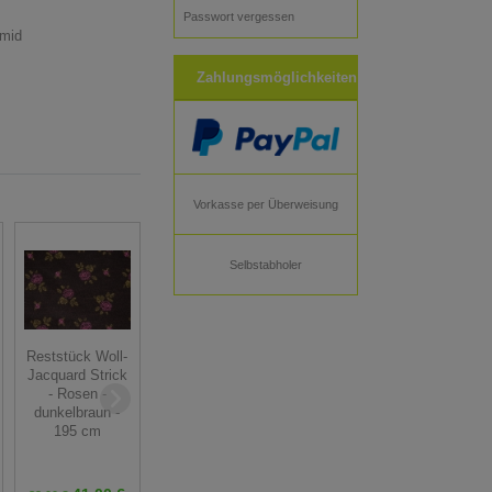
Passwort vergessen
amid
Zahlungsmöglichkeiten
Vorkasse per Überweisung
Selbstabholer
Reststück Woll-
Strickstoff -
Jacquard Strick
Strickstoff -
Bene - pfirsich
- Rosen -
Bene - schwarz
hell - 50 cm
dunkelbraun -
- 50 cm
195 cm
10,50 € *
10,50 € *