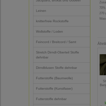
Jacquard, Brokat und Gobelin
Zus
70% 
Leinen
270 
Wasc
knitterfreie Rockstoffe
Wollstoffe / Loden
Feincord / Breitcord / Samt
Ähnl
Stretch Dirndl-Oberteil Stoffe
dehnbar
Dirndblusen Stoffe dehnbar
Futterstoffe (Baumwolle)
St
Bene
Futterstoffe (Kunstfaser)
Futterstoffe dehnbar
1