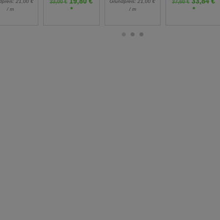
19,80 €
33,84 €
dpreis:
21,00 €
Grundpreis:
21,00 €
33,00 €
37,60 €
*
*
/ m
/ m