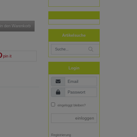
in den Warenkorb
Artikelsuche
pin it
Login
eingeloggt bleiben?
einloggen
Registrierung