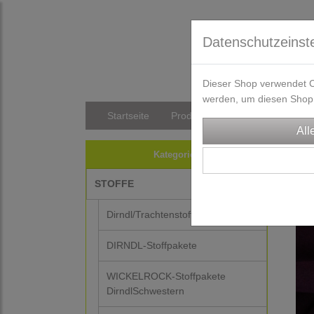
Datenschutzeinst
Dieser Shop verwendet Co
werden, um diesen Shop 
Startseite
Produkte
Versandkosten/Li
STO
Kategorien
STOFFE
Dirndl/Trachtenstoffe
DIRNDL-Stoffpakete
WICKELROCK-Stoffpakete
DirndlSchwestern