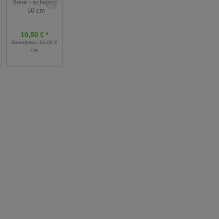
dunkelblau - 50
Bene - schwarz
cm
cm
- 50 cm
10,50 € *
10,50 € *
6,00 € *
Grundpreis:
21,00 €
Grundpreis:
21,00 €
Grundpreis:
12,00 €
/ m
/ m
/ m