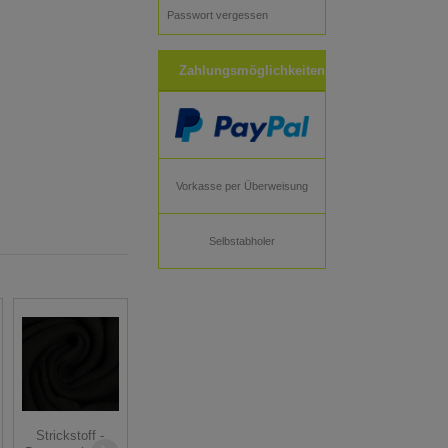
Passwort vergessen
Zahlungsmöglichkeiten
Vorkasse per Überweisung
Selbstabholer
Strickstoff -
Strickstoff -
BONO -
Strickstoff -
mint meliert - 50