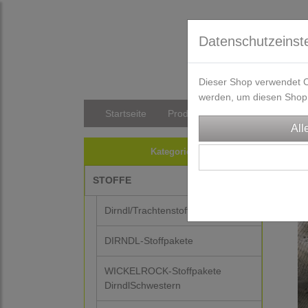
Datenschutzeinst
Dieser Shop verwendet Co
werden, um diesen Shop 
Startseite
Produkte
Versandkosten/Li
STO
Kategorien
STOFFE
Dirndl/Trachtenstoffe
DIRNDL-Stoffpakete
WICKELROCK-Stoffpakete
DirndlSchwestern