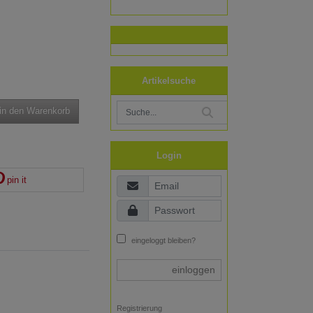
Artikelsuche
in den Warenkorb
Login
pin it
eingeloggt bleiben?
einloggen
Registrierung