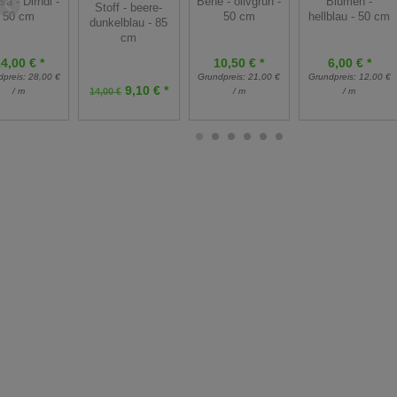
Bene - olivgrün -
osa - Dirndl -
Blumen -
Stoff - beere-
50 cm
50 cm
hellblau - 50 cm
dunkelblau - 85
cm
10,50 € *
4,00 € *
6,00 € *
Grundpreis:
21,00 €
dpreis:
28,00 €
Grundpreis:
12,00 €
9,10 € *
/ m
/ m
14,00 €
/ m