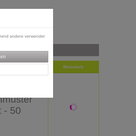
ährend andere verwendet
iele
Impressum
Warenkorb
it
hmuster
t - 50