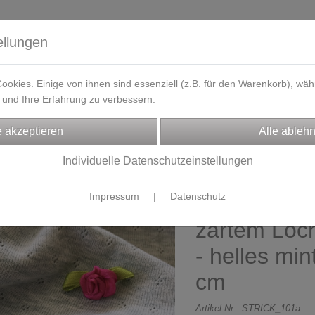
ellungen
okies. Einige von ihnen sind essenziell (z.B. für den Warenkorb), w
und Ihre Erfahrung zu verbessern.
eferzeit
Kontakt / Öffnungszeiten
Gutscheine
Designbeisp
FFE
Blusen-/Kleiderstoffe
Individuelle Datenschutzeinstellungen
Impressum
|
Datenschutz
Strickstoff m
zartem Loc
- helles min
cm
Artikel-Nr.:
STRICK_101a