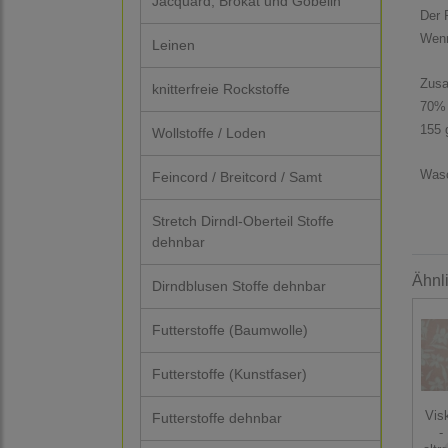
Jacquard, Brokat und Gobelin
Der P
Wenn
Leinen
Zus
knitterfreie Rockstoffe
70% 
155 
Wollstoffe / Loden
Wasc
Feincord / Breitcord / Samt
Stretch Dirndl-Oberteil Stoffe
dehnbar
Ähnl
Dirndblusen Stoffe dehnbar
Futterstoffe (Baumwolle)
Futterstoffe (Kunstfaser)
Vis
Futterstoffe dehnbar
-