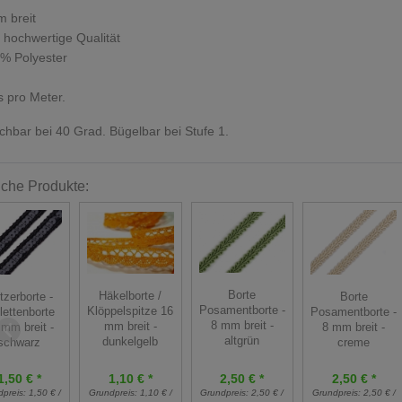
 breit
 hochwertige Qualität
% Polyester
s pro Meter.
hbar bei 40 Grad. Bügelbar bei Stufe 1.
iche Produkte:
Borte
Häkelborte /
tzerborte -
Borte
Posamentborte -
Klöppelspitze 16
lettenborte
Posamentborte -
8 mm breit -
mm breit -
 mm breit -
8 mm breit -
altgrün
dunkelgelb
schwarz
creme
1,10 € *
1,50 € *
2,50 € *
2,50 € *
Grundpreis:
1,10 € /
dpreis:
1,50 € /
Grundpreis:
2,50 € /
Grundpreis:
2,50 € /