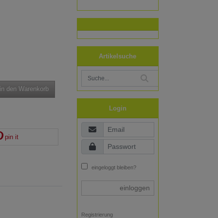
Artikelsuche
in den Warenkorb
Login
pin it
eingeloggt bleiben?
einloggen
Registrierung