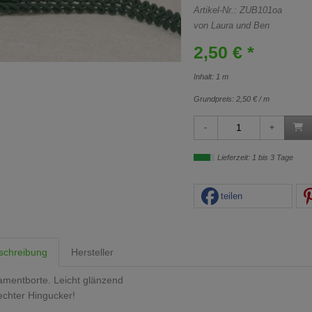
Artikel-Nr.:
ZUB101oa
von Laura und Ben
2,50 € *
Inhalt: 1 m
Grundpreis:
2,50 € / m
Lieferzeit: 1 bis 3 Tage
teilen
schreibung
Hersteller
mentborte. Leicht glänzend
echter Hingucker!