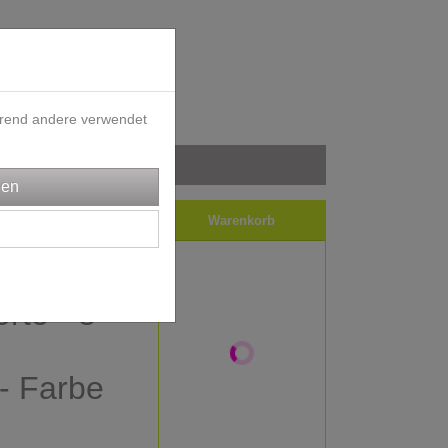
ährend andere verwendet
iele
Impressum
Warenkorb
rte - 8
- Farbe