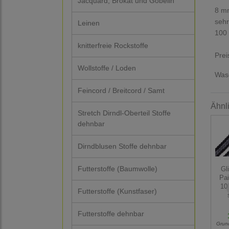
Jacquard, Brokat und Gobelin
8 mm
sehr
Leinen
100 
knitterfreie Rockstoffe
Prei
Wollstoffe / Loden
Wasc
Feincord / Breitcord / Samt
Ähnl
Stretch Dirndl-Oberteil Stoffe
dehnbar
Dirndblusen Stoffe dehnbar
Futterstoffe (Baumwolle)
Gli
Pai
10
Futterstoffe (Kunstfaser)
Futterstoffe dehnbar
Grun