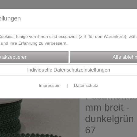
ellungen
okies. Einige von ihnen sind essenziell (z.B. für den Warenkorb), w
und Ihre Erfahrung zu verbessern.
eferzeit
Kontakt / Öffnungszeiten
Gutscheine
Designbeisp
CHTENZUBEHÖR
Individuelle Datenschutzeinstellungen
ierborten & Paspol
Impressum
|
Datenschutz
Posamentbo
mm breit -
dunkelgrün 
67