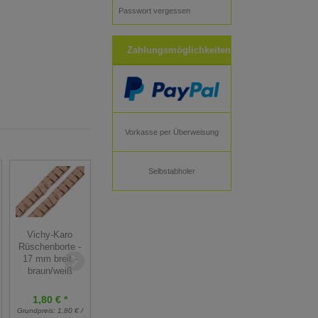
Passwort vergessen
Zahlungsmöglichkeiten
Vorkasse per Überweisung
Selbstabholer
Häkelborte /
Vichy-Karo
Häkelborte /
Klöppelspitze 16
Rüschenborte -
Klöppelspitze 16
mm breit -
17 mm breit -
mm breit - türkis
zitronengelb
braun/weiß
1,10 € *
1,80 € *
1,10 € *
Grundpreis:
1,10 € /
Grundpreis:
1,80 € /
Grundpreis:
1,10 € /