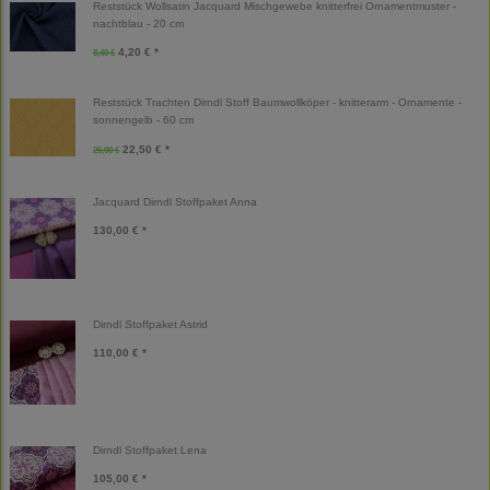
Reststück Wollsatin Jacquard Mischgewebe knitterfrei Ornamentmuster -
nachtblau - 20 cm
4,20 € *
8,40 €
Reststück Trachten Dirndl Stoff Baumwollköper - knitterarm - Ornamente -
sonnengelb - 60 cm
22,50 € *
25,00 €
Jacquard Dirndl Stoffpaket Anna
130,00 € *
Dirndl Stoffpaket Astrid
110,00 € *
Dirndl Stoffpaket Lena
105,00 € *