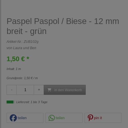
Paspel Paspol / Biese - 12 mm
breit - grün
Artikel-Nr.:
ZUB102g
von Laura und Ben
1,50 € *
Inhalt: 1 m
Grundpreis:
1,50 € / m
in den Warenkorb
Lieferzeit: 1 bis 3 Tage
teilen
teilen
pin it