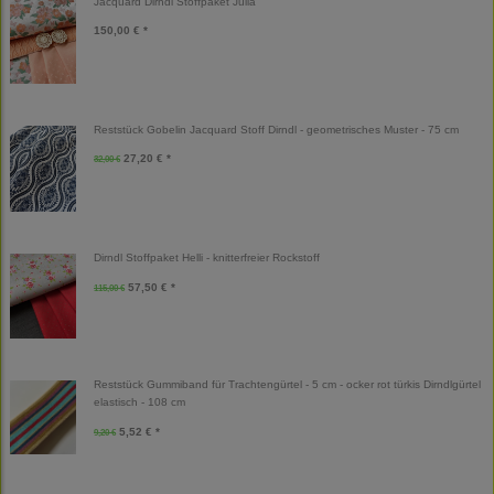
Jacquard Dirndl Stoffpaket Julia
150,00 € *
Reststück Gobelin Jacquard Stoff Dirndl - geometrisches Muster - 75 cm
27,20 € *
32,00 €
Dirndl Stoffpaket Helli - knitterfreier Rockstoff
57,50 € *
115,00 €
Reststück Gummiband für Trachtengürtel - 5 cm - ocker rot türkis Dirndlgürtel
elastisch - 108 cm
5,52 € *
9,20 €