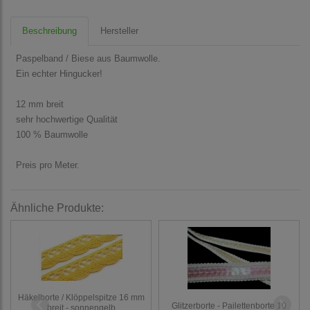
Beschreibung
Hersteller
Paspelband / Biese aus Baumwolle.
Ein echter Hingucker!
12 mm breit
sehr hochwertige Qualität
100 % Baumwolle
Preis pro Meter.
Ähnliche Produkte:
Häkelborte / Klöppelspitze 16 mm
Glitzerborte - Pailettenborte 10
breit - sonnengelb