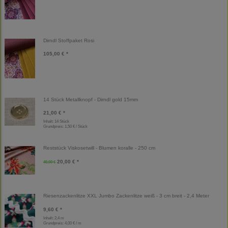
Dirndl Stoffpaket Rosi
105,00 € *
14 Stück Metallknopf - Dirndl gold 15mm
21,00 € *
Inhalt: 14 Stück
Grundpreis:
1,50 € / Stück
Reststück Viskosetwill - Blumen koralle - 250 cm
20,00 € *
40,00 €
Riesenzackenlitze XXL Jumbo Zackenlitze weiß - 3 cm breit - 2,4 Meter
9,60 € *
Inhalt: 2,4 m
Grundpreis:
4,00 € / m