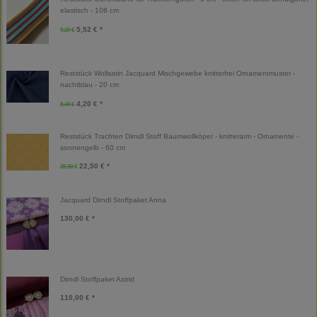
elastisch - 108 cm
5,52 € *
9,20 €
Reststück Wollsatin Jacquard Mischgewebe knitterfrei Ornamentmuster -
nachtblau - 20 cm
4,20 € *
8,40 €
Reststück Trachten Dirndl Stoff Baumwollköper - knitterarm - Ornamente -
sonnengelb - 60 cm
22,50 € *
25,00 €
Jacquard Dirndl Stoffpaket Anna
130,00 € *
Dirndl Stoffpaket Astrid
110,00 € *