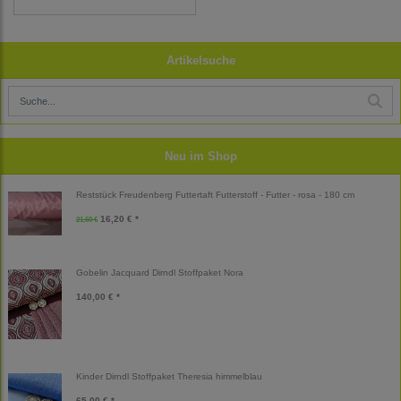
Artikelsuche
Neu im Shop
Reststück Freudenberg Futtertaft Futterstoff - Futter - rosa - 180 cm
16,20 € *
21,60 €
Gobelin Jacquard Dirndl Stoffpaket Nora
140,00 € *
Kinder Dirndl Stoffpaket Theresia himmelblau
65,00 € *