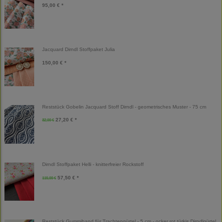
95,00 € *
Jacquard Dirndl Stoffpaket Julia
150,00 € *
Reststück Gobelin Jacquard Stoff Dirndl - geometrisches Muster - 75 cm
27,20 € *
32,00 €
Dirndl Stoffpaket Helli - knitterfreier Rockstoff
57,50 € *
115,00 €
Reststück Gummiband für Trachtengürtel - 5 cm - ocker rot türkis Dirndlgürtel