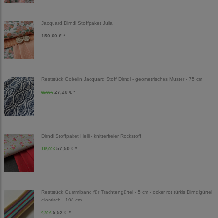
Jacquard Dirndl Stoffpaket Julia
150,00 € *
Reststück Gobelin Jacquard Stoff Dirndl - geometrisches Muster - 75 cm
27,20 € *
32,00 €
Dirndl Stoffpaket Helli - knitterfreier Rockstoff
57,50 € *
115,00 €
Reststück Gummiband für Trachtengürtel - 5 cm - ocker rot türkis Dirndlgürtel
elastisch - 108 cm
5,52 € *
9,20 €