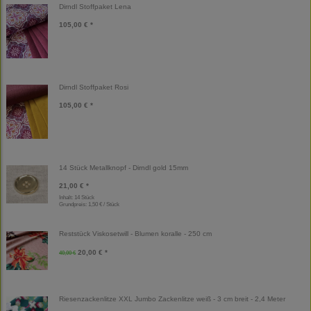
Dirndl Stoffpaket Lena
105,00 € *
Dirndl Stoffpaket Rosi
105,00 € *
14 Stück Metallknopf - Dirndl gold 15mm
21,00 € *
Inhalt: 14 Stück
Grundpreis:
1,50 € / Stück
Reststück Viskosetwill - Blumen koralle - 250 cm
20,00 € *
40,00 €
Riesenzackenlitze XXL Jumbo Zackenlitze weiß - 3 cm breit - 2,4 Meter