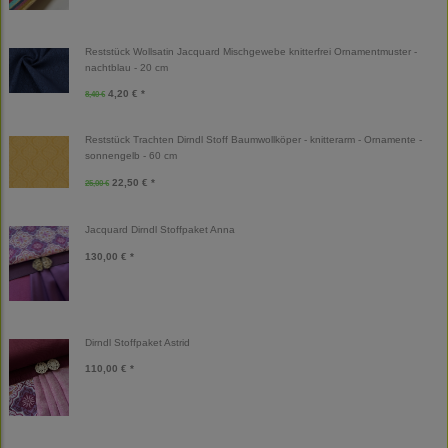
Reststück Wollsatin Jacquard Mischgewebe knitterfrei Ornamentmuster -
nachtblau - 20 cm
4,20 € *
8,40 €
Reststück Trachten Dirndl Stoff Baumwollköper - knitterarm - Ornamente -
sonnengelb - 60 cm
22,50 € *
25,00 €
Jacquard Dirndl Stoffpaket Anna
130,00 € *
Dirndl Stoffpaket Astrid
110,00 € *