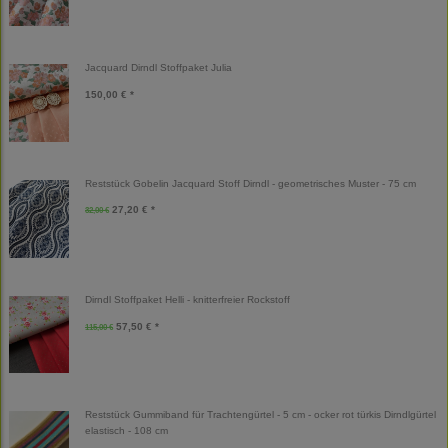
Jacquard Dirndl Stoffpaket Julia
150,00 € *
Reststück Gobelin Jacquard Stoff Dirndl - geometrisches Muster - 75 cm
27,20 € *
32,00 €
Dirndl Stoffpaket Helli - knitterfreier Rockstoff
57,50 € *
115,00 €
Reststück Gummiband für Trachtengürtel - 5 cm - ocker rot türkis Dirndlgürtel
elastisch - 108 cm