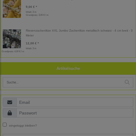
9,00 € *
Inhalt: 3 m
Grundpreis:
3,00 € / m
Riesenzackenlitze XXL Jumbo Zackenlitze metallisch schwarz - 4 cm breit - 3
Meter
12,00 € *
Inhalt: 3 m
Grundpreis:
4,00 € / m
Artikelsuche
eingeloggt bleiben?