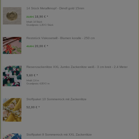
14 Stück Metallknopf - Dirndl gold 15mm
18,90 € *
21,00 €
Inhalt: 14 Stück
Grundpreis:
1,35 € / Stück
Reststück Viskosetwill - Blumen koralle - 250 cm
20,00 € *
40,00 €
Riesenzackenlitze XXL Jumbo Zackenlitze weiß - 3 cm breit - 2,4 Meter
9,60 € *
Inhalt: 2,4 m
Grundpreis:
4,00 € / m
Stoffpaket 10 Sommerrock mit Zackenlitze
52,00 € *
Stoffpaket 9 Sommerrock mit XXL Zackenlitze