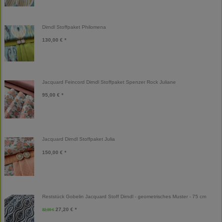
Dirndl Stoffpaket Philomena
130,00 € *
Jacquard Feincord Dirndl Stoffpaket Spenzer Rock Juliane
95,00 € *
Jacquard Dirndl Stoffpaket Julia
150,00 € *
Reststück Gobelin Jacquard Stoff Dirndl - geometrisches Muster - 75 cm
27,20 € *
32,00 €