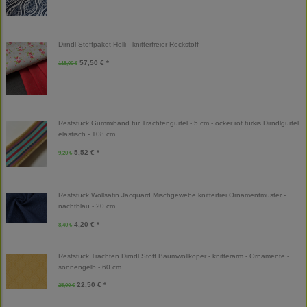
Dirndl Stoffpaket Helli - knitterfreier Rockstoff
57,50 € *
115,00 €
Reststück Gummiband für Trachtengürtel - 5 cm - ocker rot türkis Dirndlgürtel
elastisch - 108 cm
5,52 € *
9,20 €
Reststück Wollsatin Jacquard Mischgewebe knitterfrei Ornamentmuster -
nachtblau - 20 cm
4,20 € *
8,40 €
Reststück Trachten Dirndl Stoff Baumwollköper - knitterarm - Ornamente -
sonnengelb - 60 cm
22,50 € *
25,00 €