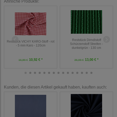
Ähnliche Produkte:
Reststück Dirndlstoff
Reststück VICHY KARO-Stoff - rot
Schürzenstoff Streifen -
- 5 mm Karo - 120cm
dunkelgrün - 130 cm
10,92 € *
13,00 € *
16,80 €
26,00 €
Kunden, die diesen Artikel gekauft haben, kauften auch: