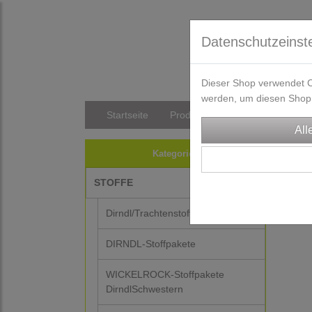
Datenschutzeinst
Dieser Shop verwendet Co
werden, um diesen Shop 
Startseite
Produkte
Versandkosten/Li
STO
Kategorien
STOFFE
Dirndl/Trachtenstoffe
DIRNDL-Stoffpakete
WICKELROCK-Stoffpakete
DirndlSchwestern