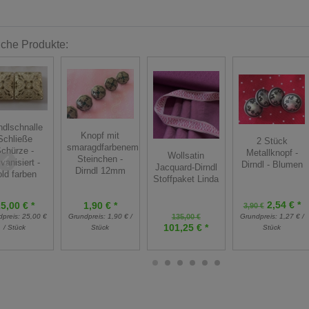
iche Produkte:
ndlschnalle
Knopf mit
Schließe
2 Stück
smaragdfarbenem
chürze -
Metallknopf -
Wollsatin
Steinchen -
lvanisiert -
Dirndl - Blumen
Jacquard-Dirndl
Dirndl 12mm
old farben
Stoffpaket Linda
2,54 € *
5,00 € *
1,90 € *
3,90 €
dpreis:
25,00 €
Grundpreis:
1,90 € /
135,00 €
Grundpreis:
1,27 € /
101,25 € *
/ Stück
Stück
Stück