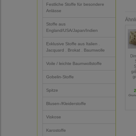
Festliche Stoffe für besondere
Anlässe
Ähnl
Stoffe aus
England/USA/Japan/Indien
Exklusive Stoffe aus Italien .
Jacquard . Brokat . Baumwolle
Dir
Voile / leichte Baumwollstoffe
S
ga
Gobelin-Stoffe
g
Spitze
2
Grun
Blusen-/Kleiderstoffe
Viskose
Karostoffe