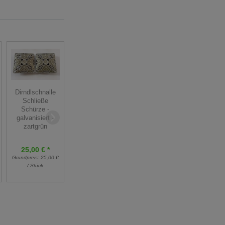
Dirndlschnalle
Dirndlschnalle
Schließe
Schließe
Dirndlschnalle
Schürze -
Schürze -
Schließe
galvanisiert -
galvanisiert -
Schürze - Metall
zartgrün
zartblau
- mittelgrau
25,00 € *
26,00 € *
25,00 € *
Grundpreis:
25,00 €
Grundpreis:
26,00 €
Grundpreis:
25,00 €
/ Stück
/ Stück
/ Stück