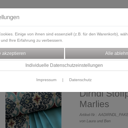
ellungen
okies. Einige von ihnen sind essenziell (z.B. für den Warenkorb), w
und Ihre Erfahrung zu verbessern.
eferzeit
Kontakt / Öffnungszeiten
Gutscheine
Designbeisp
FFE
DIRNDL-Stoffpakete
Individuelle Datenschutzeinstellungen
Impressum
|
Datenschutz
Gobelin Ja
Dirndl Stoff
Marlies
Artikel-Nr.:
AADIRNDL_PAKE
von Laura und Ben