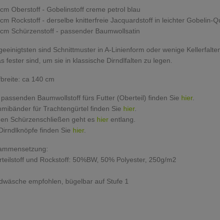
cm Oberstoff - Gobelinstoff creme petrol blau
cm Rockstoff - derselbe knitterfreie Jacquardstoff in leichter Gobelin-Q
cm Schürzenstoff - passender Baumwollsatin
eeinigtsten sind Schnittmuster in A-Linienform oder wenige Kellerfalte
s fester sind, um sie in klassische Dirndlfalten zu legen.
fbreite: ca 140 cm
passenden Baumwollstoff fürs Futter (Oberteil) finden Sie
hier
.
ibänder für Trachtengürtel finden Sie
hier
.
den Schürzenschließen geht es
hier
entlang.
Dirndlknöpfe finden Sie
hier
.
ammensetzung:
teilstoff und Rockstoff: 50%BW, 50% Polyester, 250g/m2
wäsche empfohlen, bügelbar auf Stufe 1