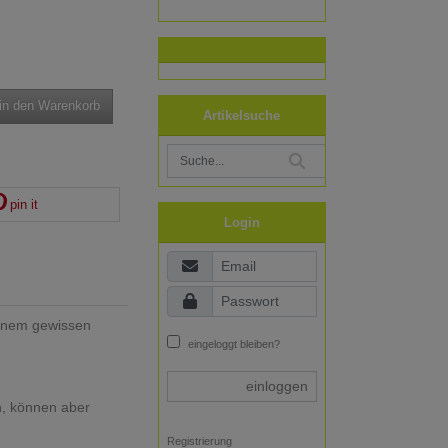
in den Warenkorb
Artikelsuche
pin it
Login
einem gewissen
eingeloggt bleiben?
einloggen
n, können aber
Registrierung