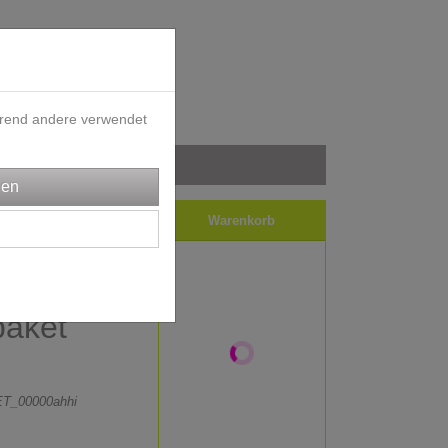
ährend andere verwendet
iele
Impressum
Warenkorb
cquard
paket
T_00000ahhi