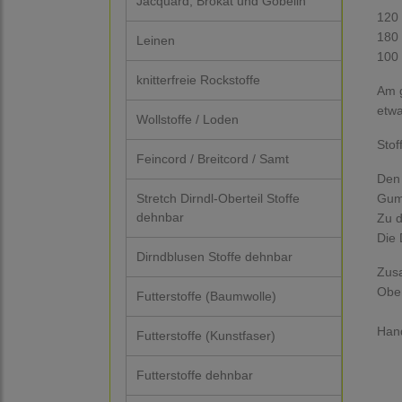
Jacquard, Brokat und Gobelin
120 
180 
Leinen
100 
knitterfreie Rockstoffe
Am g
etwa
Wollstoffe / Loden
Stof
Feincord / Breitcord / Samt
Den 
Stretch Dirndl-Oberteil Stoffe
Gumm
dehnbar
Zu 
Die 
Dirndblusen Stoffe dehnbar
Zus
Ober
Futterstoffe (Baumwolle)
Hand
Futterstoffe (Kunstfaser)
Futterstoffe dehnbar