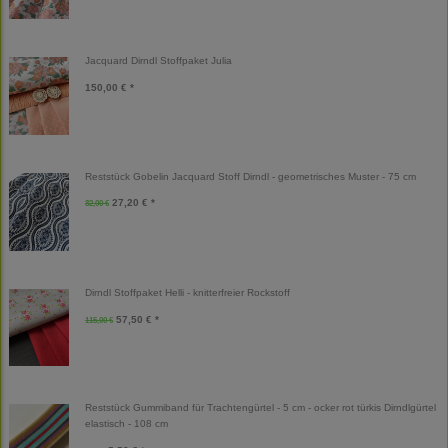
Jacquard Dirndl Stoffpaket Julia
150,00 € *
Reststück Gobelin Jacquard Stoff Dirndl - geometrisches Muster - 75 cm
27,20 € *
32,00 €
Dirndl Stoffpaket Helli - knitterfreier Rockstoff
57,50 € *
115,00 €
Reststück Gummiband für Trachtengürtel - 5 cm - ocker rot türkis Dirndlgürtel
elastisch - 108 cm