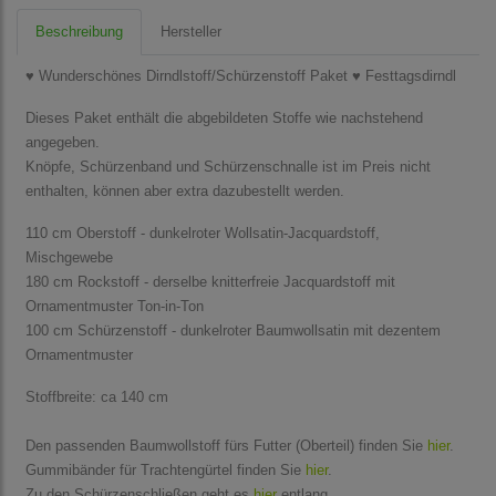
Beschreibung
Hersteller
♥ Wunderschönes Dirndlstoff/Schürzenstoff Paket ♥ Festtagsdirndl
Dieses Paket enthält die abgebildeten Stoffe wie nachstehend
angegeben.
Knöpfe, Schürzenband und Schürzenschnalle ist im Preis nicht
enthalten, können aber extra dazubestellt werden.
110 cm Oberstoff - dunkelroter Wollsatin-Jacquardstoff,
Mischgewebe
180 cm Rockstoff - derselbe knitterfreie Jacquardstoff mit
Ornamentmuster Ton-in-Ton
100 cm Schürzenstoff - dunkelroter Baumwollsatin mit dezentem
Ornamentmuster
Stoffbreite: ca 140 cm
Den passenden Baumwollstoff fürs Futter (Oberteil) finden Sie
hier
.
Gummibänder für Trachtengürtel finden Sie
hier
.
Zu den Schürzenschließen geht es
hier
entlang.