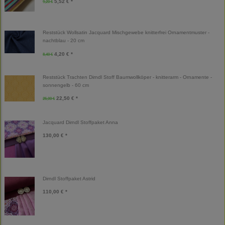
5,52 € *
9,20 €
Reststück Wollsatin Jacquard Mischgewebe knitterfrei Ornamentmuster -
nachtblau - 20 cm
4,20 € *
8,40 €
Reststück Trachten Dirndl Stoff Baumwollköper - knitterarm - Ornamente -
sonnengelb - 60 cm
22,50 € *
25,00 €
Jacquard Dirndl Stoffpaket Anna
130,00 € *
Dirndl Stoffpaket Astrid
110,00 € *