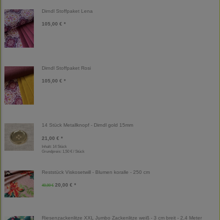
Dirndl Stoffpaket Lena
105,00 € *
Dirndl Stoffpaket Rosi
105,00 € *
14 Stück Metallknopf - Dirndl gold 15mm
21,00 € *
Inhalt: 14 Stück
Grundpreis:
1,50 € / Stück
Reststück Viskosetwill - Blumen koralle - 250 cm
20,00 € *
40,00 €
Riesenzackenlitze XXL Jumbo Zackenlitze weiß - 3 cm breit - 2,4 Meter