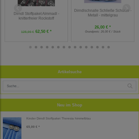
Dirndlschnalle Schließe Schürze -
Dirndl Stoffpaket Almmadl -
Metall - mittelgrau
knitterfreier Rockstoff
26,00 € *
62,50 € *
125,00 €
Grundpreis:
26,00 € / Stück
Artikelsuche
Neu im Shop
Kinder Dirndl Stoffpaket Theresia himmelblau
65,00 € *