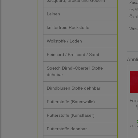
Jacquard, Brokat und Gobelin
Zus
95 %
Leinen
Ökot
knitterfreie Rockstoffe
Wasc
Wollstoffe / Loden
Feincord / Breitcord / Samt
Ähnl
Stretch Dirndl-Oberteil Stoffe
dehnbar
Dirndblusen Stoffe dehnbar
Fein
Futterstoffe (Baumwolle)
- 
Futterstoffe (Kunstfaser)
Grun
Futterstoffe dehnbar