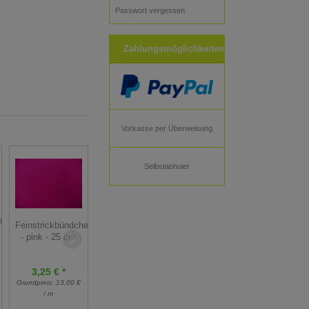
Passwort vergessen
Zahlungsmöglichkeiten
Vorkasse per Überweisung
Selbstabholer
Feinstrickbündchen
Feinstrickbündchen
en
Feinstrickbündchen
- dunkelblau - 25
- altrosa - 25 cm
- pink - 25 cm
cm
3,25 € *
3,25 € *
3,25 € *
Grundpreis:
13,00 €
Grundpreis:
13,00 €
Grundpreis:
13,00 €
/ m
/ m
/ m