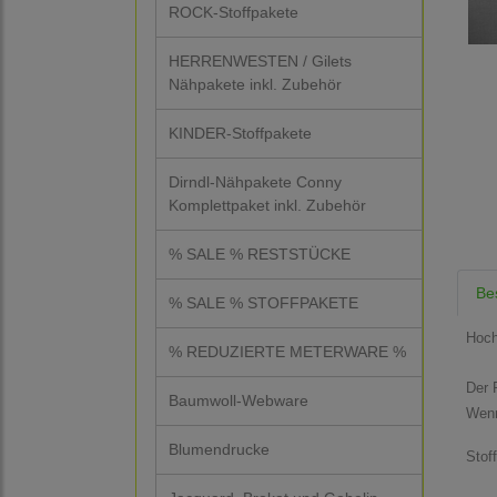
ROCK-Stoffpakete
HERRENWESTEN / Gilets
Nähpakete inkl. Zubehör
KINDER-Stoffpakete
Dirndl-Nähpakete Conny
Komplettpaket inkl. Zubehör
% SALE % RESTSTÜCKE
Be
% SALE % STOFFPAKETE
Hoch
% REDUZIERTE METERWARE %
Der P
Baumwoll-Webware
Wenn
Blumendrucke
Stof