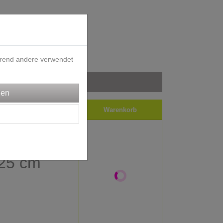
ährend andere verwendet
iele
Impressum
Warenkorb
bündchen
 25 cm