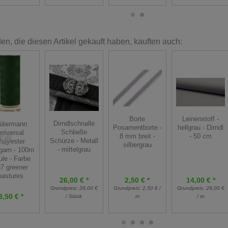
n, die diesen Artikel gekauft haben, kauften auch:
Borte
Leinenstoff -
Dirndlschnalle
ütermann
Posamentborte -
hellgrau - Dirndl
Schließe
universal
8 mm breit -
- 50 cm
Schürze - Metall
olyester
silbergrau
- mittelgrau
garn - 100m
ule - Farbe
7 greener
pastures
14,00 € *
26,00 € *
2,50 € *
Grundpreis:
28,00 €
Grundpreis:
26,00 €
Grundpreis:
2,50 € /
3,50 € *
/ m
/ Stück
m