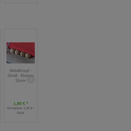
Metallknopf -
Reststück Bio
Feinstrickbündchen
Dirndl - Blumen
Jersey Lillestoff
- rosa - 25 cm
15mm
- Blossom - 23
cm
1,90 € *
3,25 € *
Grundpreis:
1,90 € /
Grundpreis:
13,00 €
3,75 € *
Stück
5,00 €
/ m