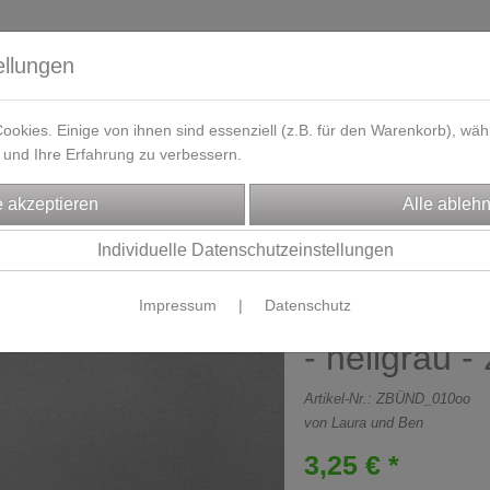
ellungen
okies. Einige von ihnen sind essenziell (z.B. für den Warenkorb), w
und Ihre Erfahrung zu verbessern.
eferzeit
Kontakt / Öffnungszeiten
Gutscheine
Designbeisp
FFE
Bündchen
Individuelle Datenschutzeinstellungen
Impressum
|
Datenschutz
Feinstrick
- hellgrau -
Artikel-Nr.:
ZBÜND_010oo
von Laura und Ben
3,25 € *