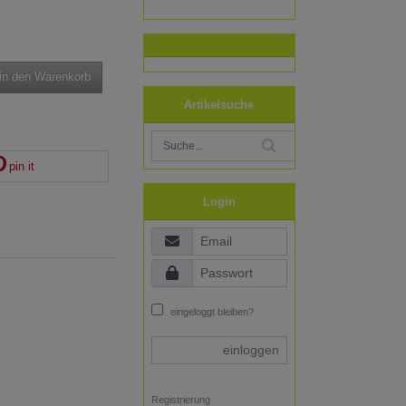
in den Warenkorb
Artikelsuche
pin it
Login
eingeloggt bleiben?
einloggen
Registrierung