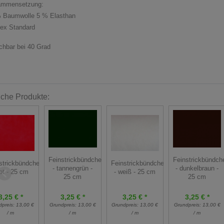
ammensetzung:
 Baumwolle 5 % Elasthan
ex Standard
hbar bei 40 Grad
iche Produkte:
Feinstrickbündchen
Feinstrickbündch
strickbündchen
Feinstrickbündchen
- tannengrün -
- dunkelbraun -
rot - 25 cm
- weiß - 25 cm
25 cm
25 cm
3,25 € *
3,25 € *
3,25 € *
3,25 € *
dpreis:
13,00 €
Grundpreis:
13,00 €
Grundpreis:
13,00 €
Grundpreis:
13,00 €
/ m
/ m
/ m
/ m