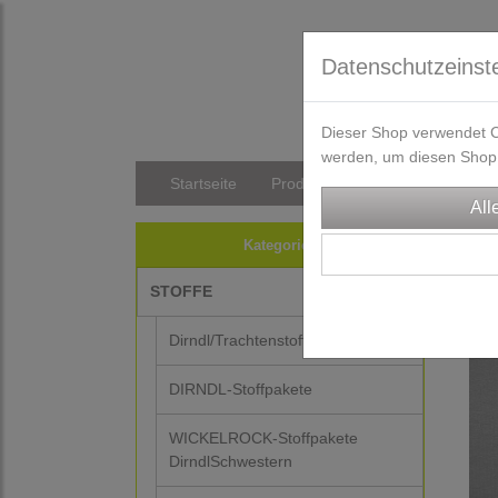
Datenschutzeinst
Dieser Shop verwendet Co
werden, um diesen Shop 
Startseite
Produkte
Versandkosten/Li
STO
Kategorien
STOFFE
Dirndl/Trachtenstoffe
DIRNDL-Stoffpakete
WICKELROCK-Stoffpakete
DirndlSchwestern