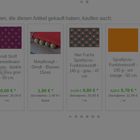
n, die diesen Artikel gekauft haben, kauften auch:
Herr Fuchs
rndl Stoff
Sportlycra -
Sportlycra -
mwollsatin
Metallknopf -
Funktionsstoff -
Funktionsstoff -
en - dunkle
Dirndl - Blumen
145 g - uni
145 g - grau - 47
re rosa grün
15mm
orange - 50 cm
cm
- 50 cm
9,80 € *
5,78 € *
0,00 € *
1,90 € *
14,00 €
8,25 €
dpreis:
20,00 €
Grundpreis:
1,90 € /
Grundpreis:
20,85 €
Grundpreis:
11,56 €
/ m
Stück
/ m
/ m