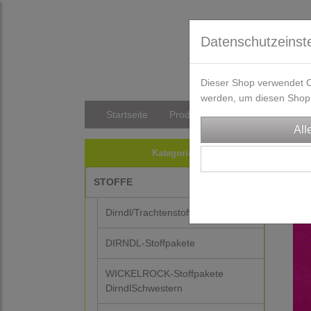
Datenschutzeinst
Dieser Shop verwendet Co
werden, um diesen Shop 
Startseite
Produkte
Versandkosten/Li
STO
Kategorien
STOFFE
Dirndl/Trachtenstoffe
DIRNDL-Stoffpakete
WICKELROCK-Stoffpakete
DirndlSchwestern