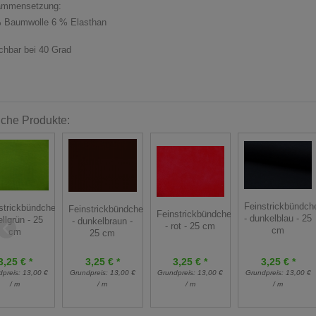
ammensetzung:
 Baumwolle 6 % Elasthan
hbar bei 40 Grad
iche Produkte:
Feinstrickbündch
strickbündchen
Feinstrickbündchen
Feinstrickbündchen
- dunkelblau - 25
ellgrün - 25
- dunkelbraun -
- rot - 25 cm
cm
cm
25 cm
3,25 € *
3,25 € *
3,25 € *
3,25 € *
Grundpreis:
13,00 €
dpreis:
13,00 €
Grundpreis:
13,00 €
Grundpreis:
13,00 €
/ m
/ m
/ m
/ m