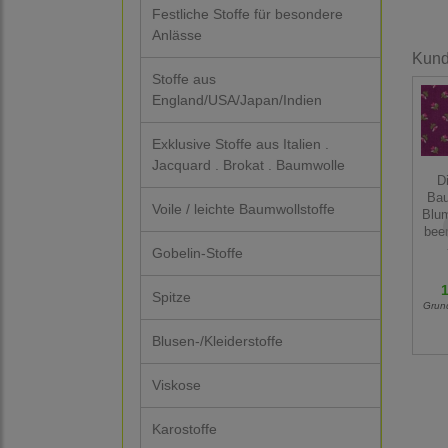
Festliche Stoffe für besondere
Anlässe
Kunde
Stoffe aus
England/USA/Japan/Indien
Exklusive Stoffe aus Italien .
Jacquard . Brokat . Baumwolle
Di
Bau
Voile / leichte Baumwollstoffe
Blum
bee
Gobelin-Stoffe
1
Spitze
Grun
Blusen-/Kleiderstoffe
Viskose
Karostoffe