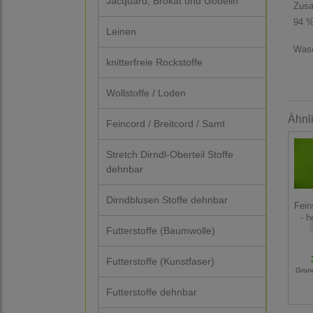
Jacquard, Brokat und Gobelin
Zus
94 %
Leinen
Wasc
knitterfreie Rockstoffe
Wollstoffe / Loden
Ähnl
Feincord / Breitcord / Samt
Stretch Dirndl-Oberteil Stoffe
dehnbar
Dirndblusen Stoffe dehnbar
Fein
- h
Futterstoffe (Baumwolle)
Futterstoffe (Kunstfaser)
Grun
Futterstoffe dehnbar