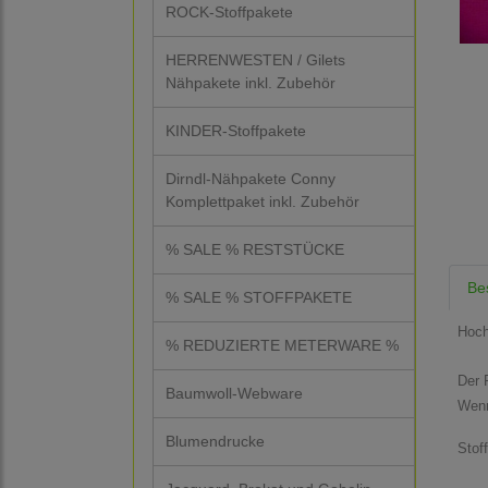
ROCK-Stoffpakete
HERRENWESTEN / Gilets
Nähpakete inkl. Zubehör
KINDER-Stoffpakete
Dirndl-Nähpakete Conny
Komplettpaket inkl. Zubehör
% SALE % RESTSTÜCKE
Be
% SALE % STOFFPAKETE
Hoch
% REDUZIERTE METERWARE %
Der P
Baumwoll-Webware
Wenn
Blumendrucke
Stof