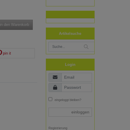
in den Warenkorb
Artikelsuche
pin it
Login
eingeloggt bleiben?
einloggen
Registrierung