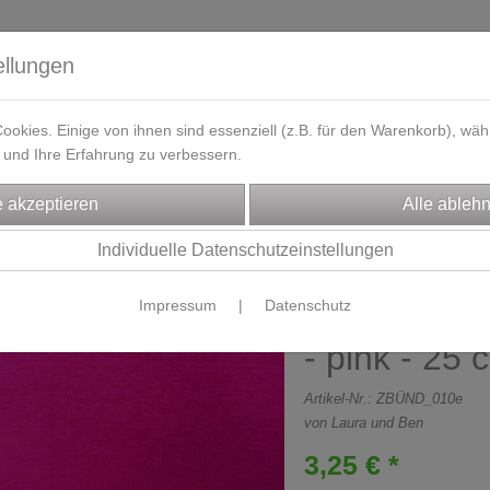
ellungen
okies. Einige von ihnen sind essenziell (z.B. für den Warenkorb), w
und Ihre Erfahrung zu verbessern.
eferzeit
Kontakt / Öffnungszeiten
Gutscheine
Designbeisp
FFE
Bündchen
Individuelle Datenschutzeinstellungen
Impressum
|
Datenschutz
Feinstrick
- pink - 25 
Artikel-Nr.:
ZBÜND_010e
von Laura und Ben
3,25 € *