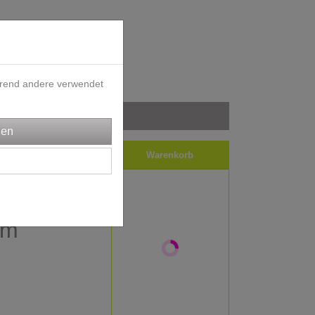
ährend andere verwendet
iele
Impressum
Warenkorb
bündchen
cm