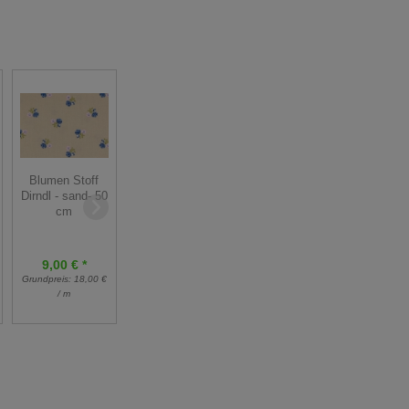
Blumen Stoff
Paspel Paspol /
Feinstrickbündchen
Dirndl - sand- 50
Biese - 12 mm
- rosa - 25 cm
cm
breit - grün
9,00 € *
3,25 € *
1,50 € *
Grundpreis:
18,00 €
Grundpreis:
13,00 €
Grundpreis:
1,50 € /
/ m
/ m
m