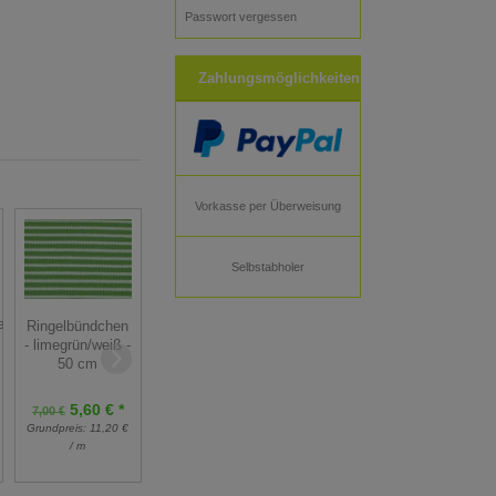
Passwort vergessen
Zahlungsmöglichkeiten
Vorkasse per Überweisung
Selbstabholer
en
Ringelbündchen
Feinstrickbündchen
Feinstrickbündchen
- limegrün/weiß -
- tannengrün -
- rosa - 25 cm
50 cm
25 cm
5,60 € *
3,25 € *
3,25 € *
7,00 €
Grundpreis:
13,00 €
Grundpreis:
11,20 €
Grundpreis:
13,00 €
/ m
/ m
/ m