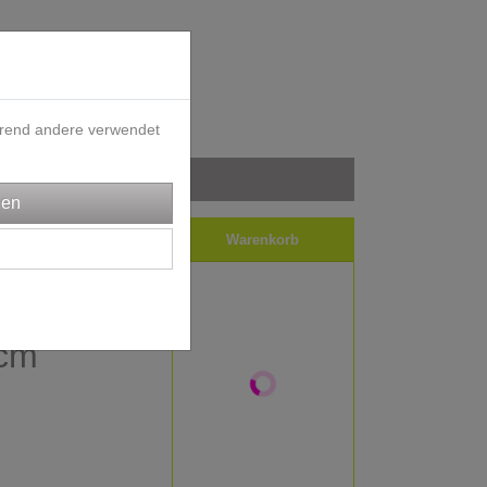
ährend andere verwendet
iele
Impressum
Warenkorb
bündchen
 cm