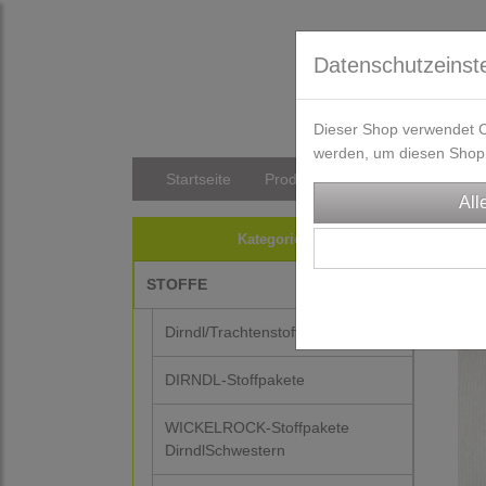
Datenschutzeinst
Dieser Shop verwendet Co
werden, um diesen Shop 
Startseite
Produkte
Versandkosten/Li
STO
Kategorien
STOFFE
Dirndl/Trachtenstoffe
DIRNDL-Stoffpakete
WICKELROCK-Stoffpakete
DirndlSchwestern