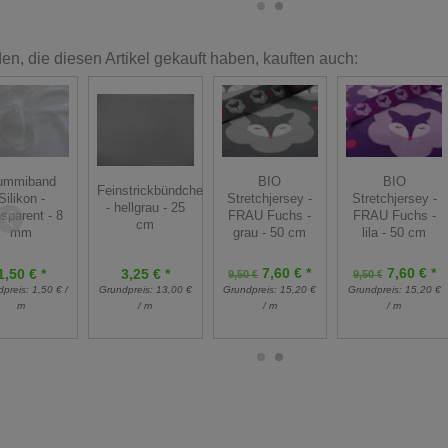
n, die diesen Artikel gekauft haben, kauften auch:
BIO
BIO
ummiband
Feinstrickbündchen
Stretchjersey -
Stretchjersey -
Silikon -
- hellgrau - 25
FRAU Fuchs -
FRAU Fuchs -
nsparent - 8
cm
grau - 50 cm
lila - 50 cm
mm
7,60 € *
7,60 € *
1,50 € *
3,25 € *
9,50 €
9,50 €
dpreis:
1,50 € /
Grundpreis:
13,00 €
Grundpreis:
15,20 €
Grundpreis:
15,20 €
m
/ m
/ m
/ m