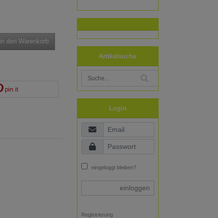
in den Warenkorb
Artikelsuche
pin it
Login
eingeloggt bleiben?
einloggen
Registrierung