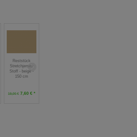
Stretchjersey
Reststück
Feinstrickbündchen
Stoff - Fräulein
Stretchjersey
- pink - 25 cm
GÄNSEBLÜM -
Stoff - beige -
pink - 50 cm
150 cm
3,25 € *
6,90 € *
Grundpreis:
13,00 €
Grundpreis:
13,80 €
7,60 € *
19,00 €
/ m
/ m