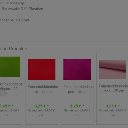
ammensetzung:
 Baumwolle 5 % Elasthan
hbar bei 40 Grad
iche Produkte:
strickbündchen
Feinstrickbündch
Feinstrickbündchen
Feinstrickbündchen
ellgrün - 25
- rosa - 25 cm
- rot - 25 cm
- pink - 25 cm
cm
3,25 € *
3,25 € *
3,25 € *
3,25 € *
Grundpreis:
13,00 €
dpreis:
13,00 €
Grundpreis:
13,00 €
Grundpreis:
13,00 €
/ m
/ m
/ m
/ m