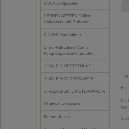
ROCK-Stoffpakete
HERRENWESTEN / Gilets
Nähpakete inkl. Zubehör
KINDER-Stoffpakete
Dirndl-Nähpakete Conny
Komplettpaket inkl. Zubehör
% SALE % RESTSTÜCKE
Be
% SALE % STOFFPAKETE
Hoch
% REDUZIERTE METERWARE %
Der P
Baumwoll-Webware
Wenn
Blumendrucke
Stof