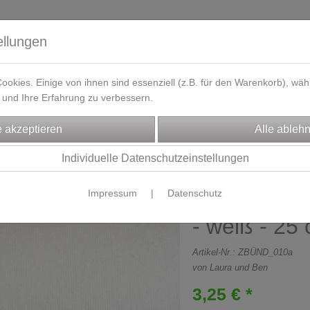
ellungen
okies. Einige von ihnen sind essenziell (z.B. für den Warenkorb), w
und Ihre Erfahrung zu verbessern.
eferzeit
Kontakt / Öffnungszeiten
Gutscheine
Designbeisp
FFE
Bündchen
Individuelle Datenschutzeinstellungen
Impressum
|
Datenschutz
Feinstrick
- weiß - 25
Artikel-Nr.:
ZBÜND_010a
von Laura und Ben
3,25 € *