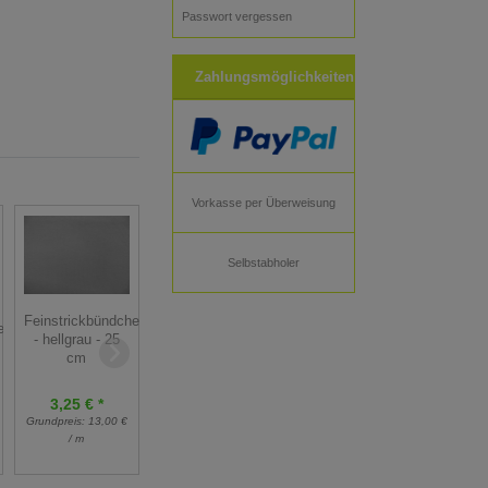
Passwort vergessen
Zahlungsmöglichkeiten
Vorkasse per Überweisung
Selbstabholer
Feinstrickbündchen
Ringelbündchen
Feinstrickbündchen
en
- dunkelblau - 25
- limegrün/weiß -
- hellgrau - 25
cm
50 cm
cm
5,60 € *
3,25 € *
3,25 € *
7,00 €
Grundpreis:
13,00 €
Grundpreis:
13,00 €
Grundpreis:
11,20 €
/ m
/ m
/ m