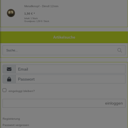
Metallknopf - Dirndl 12mm
1,50 € *
Inhalt: 1 Stück
Grundpreis:
1,50 € / Stück
Artikelsuche
eingeloggt bleiben?
einloggen
Registrierung
Passwort vergessen