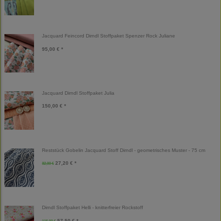
Jacquard Feincord Dirndl Stoffpaket Spenzer Rock Juliane
95,00 € *
Jacquard Dirndl Stoffpaket Julia
150,00 € *
Reststück Gobelin Jacquard Stoff Dirndl - geometrisches Muster - 75 cm
27,20 € *
32,00 €
Dirndl Stoffpaket Helli - knitterfreier Rockstoff
57,50 € *
115,00 €