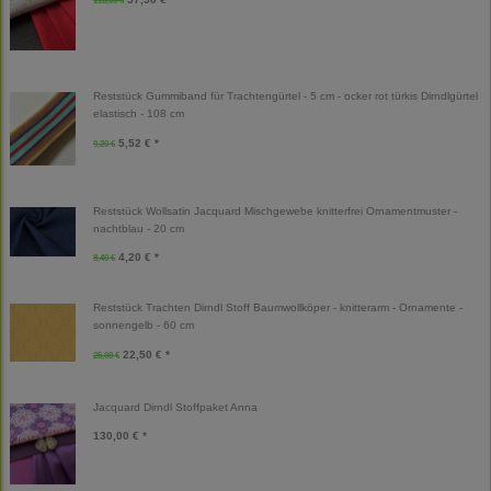
Reststück Gummiband für Trachtengürtel - 5 cm - ocker rot türkis Dirndlgürtel
elastisch - 108 cm
5,52 € *
9,20 €
Reststück Wollsatin Jacquard Mischgewebe knitterfrei Ornamentmuster -
nachtblau - 20 cm
4,20 € *
8,40 €
Reststück Trachten Dirndl Stoff Baumwollköper - knitterarm - Ornamente -
sonnengelb - 60 cm
22,50 € *
25,00 €
Jacquard Dirndl Stoffpaket Anna
130,00 € *