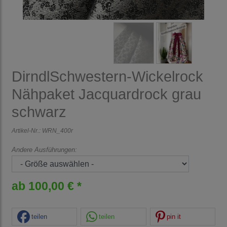
DirndlSchwestern-Wickelrock
Nähpaket Jacquardrock grau
schwarz
Artikel-Nr.:
WRN_400r
Andere Ausführungen:
ab 100,00 € *
teilen
teilen
pin it