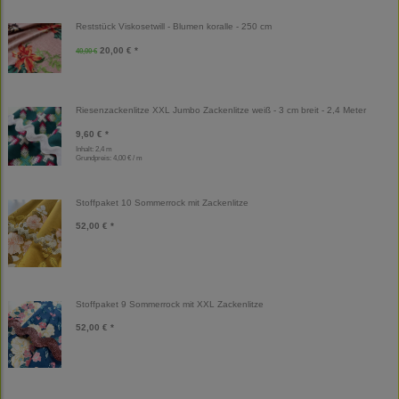
Reststück Viskosetwill - Blumen koralle - 250 cm
20,00 € *
40,00 €
Riesenzackenlitze XXL Jumbo Zackenlitze weiß - 3 cm breit - 2,4 Meter
9,60 € *
Inhalt: 2,4 m
Grundpreis:
4,00 € / m
Stoffpaket 10 Sommerrock mit Zackenlitze
52,00 € *
Stoffpaket 9 Sommerrock mit XXL Zackenlitze
52,00 € *