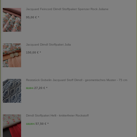
Jacquard Feincord Dirndl Stoffpaket Spenzer Rock Juliane
95,00 € *
Jacquard Dirndl Stoffpaket Julia
150,00 € *
Reststück Gobelin Jacquard Stoff Dirndl - geometrisches Muster - 75 cm
27,20 € *
32,00 €
Dirndl Stoffpaket Helli - knitterfreier Rockstoff
57,50 € *
115,00 €