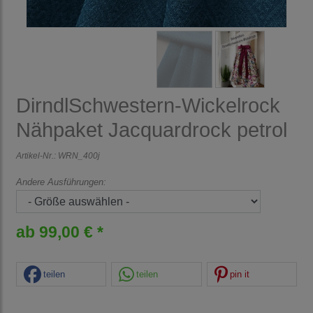
DirndlSchwestern-Wickelrock
Nähpaket Jacquardrock petrol
Artikel-Nr.:
WRN_400j
Andere Ausführungen:
ab 99,00 € *
teilen
teilen
pin it