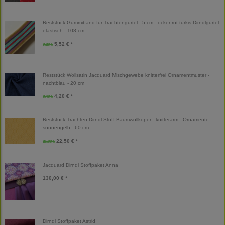
Reststück Gummiband für Trachtengürtel - 5 cm - ocker rot türkis Dirndlgürtel
elastisch - 108 cm
5,52 € *
9,20 €
Reststück Wollsatin Jacquard Mischgewebe knitterfrei Ornamentmuster -
nachtblau - 20 cm
4,20 € *
8,40 €
Reststück Trachten Dirndl Stoff Baumwollköper - knitterarm - Ornamente -
sonnengelb - 60 cm
22,50 € *
25,00 €
Jacquard Dirndl Stoffpaket Anna
130,00 € *
Dirndl Stoffpaket Astrid