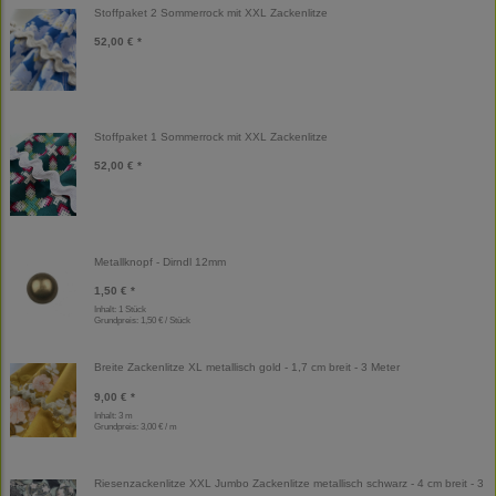
Stoffpaket 2 Sommerrock mit XXL Zackenlitze
52,00 € *
Stoffpaket 1 Sommerrock mit XXL Zackenlitze
52,00 € *
Metallknopf - Dirndl 12mm
1,50 € *
Inhalt: 1 Stück
Grundpreis:
1,50 € / Stück
Breite Zackenlitze XL metallisch gold - 1,7 cm breit - 3 Meter
9,00 € *
Inhalt: 3 m
Grundpreis:
3,00 € / m
Riesenzackenlitze XXL Jumbo Zackenlitze metallisch schwarz - 4 cm breit - 3