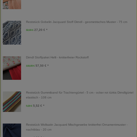
Reststück Gobelin Jacquard Stoff Dirndl - geometrisches Muster - 75 cm
27,20 € *
32,00 €
Dirndl Stoffpaket Helli - knitterfreier Rockstoff
57,50 € *
115,00 €
Reststück Gummiband für Trachtengürtel - 5 cm - ocker rot türkis Dirndlgürtel
elastisch - 108 cm
5,52 € *
9,20 €
Reststück Wollsatin Jacquard Mischgewebe knitterfrei Ornamentmuster -
nachtblau - 20 cm