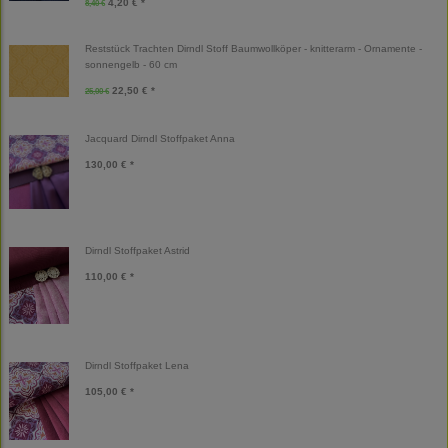
4,20 € *
8,40 €
Reststück Trachten Dirndl Stoff Baumwollköper - knitterarm - Ornamente -
sonnengelb - 60 cm
22,50 € *
25,00 €
Jacquard Dirndl Stoffpaket Anna
130,00 € *
Dirndl Stoffpaket Astrid
110,00 € *
Dirndl Stoffpaket Lena
105,00 € *