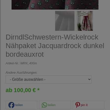
DirndlSchwestern-Wickelrock
Nähpaket Jacquardrock dunkel
bordeauxrot
Artikel-Nr.:
WRN_400m
Andere Ausführungen:
ab 100,00 € *
teilen
teilen
pin it