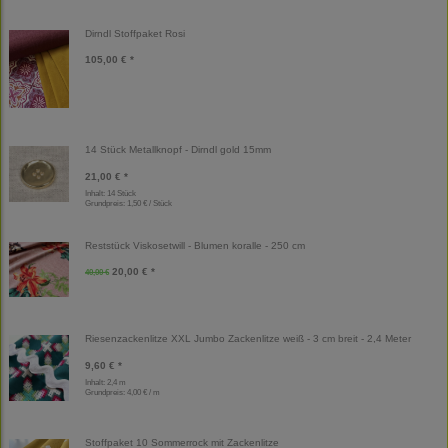
Dirndl Stoffpaket Rosi
105,00 € *
14 Stück Metallknopf - Dirndl gold 15mm
21,00 € *
Inhalt: 14 Stück
Grundpreis:
1,50 € / Stück
Reststück Viskosetwill - Blumen koralle - 250 cm
20,00 € *
40,00 €
Riesenzackenlitze XXL Jumbo Zackenlitze weiß - 3 cm breit - 2,4 Meter
9,60 € *
Inhalt: 2,4 m
Grundpreis:
4,00 € / m
Stoffpaket 10 Sommerrock mit Zackenlitze