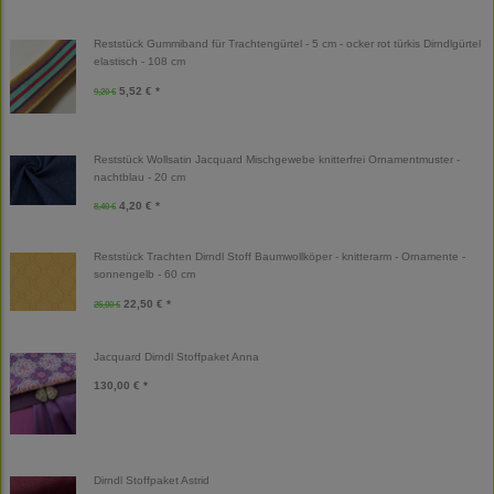
Reststück Gummiband für Trachtengürtel - 5 cm - ocker rot türkis Dirndlgürtel
elastisch - 108 cm
5,52 € *
9,20 €
Reststück Wollsatin Jacquard Mischgewebe knitterfrei Ornamentmuster -
nachtblau - 20 cm
4,20 € *
8,40 €
Reststück Trachten Dirndl Stoff Baumwollköper - knitterarm - Ornamente -
sonnengelb - 60 cm
22,50 € *
25,00 €
Jacquard Dirndl Stoffpaket Anna
130,00 € *
Dirndl Stoffpaket Astrid