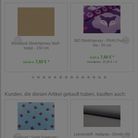
BIO Stretchjersey - FRAU Fuchs -
Reststück Stretchjersey Stoff -
lila - 50 cm
beige - 150 cm
7,60 € *
9,50 €
7,60 € *
19,00 €
Grundpreis:
15,20 € / m
Kunden, die diesen Artikel gekauft haben, kauften auch:
Leinenstoff - hellgrau - Dirndl - 50
Feincord / Samt Samtcord -