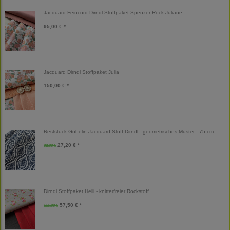
Jacquard Feincord Dirndl Stoffpaket Spenzer Rock Juliane
95,00 € *
Jacquard Dirndl Stoffpaket Julia
150,00 € *
Reststück Gobelin Jacquard Stoff Dirndl - geometrisches Muster - 75 cm
27,20 € *
32,00 €
Dirndl Stoffpaket Helli - knitterfreier Rockstoff
57,50 € *
115,00 €