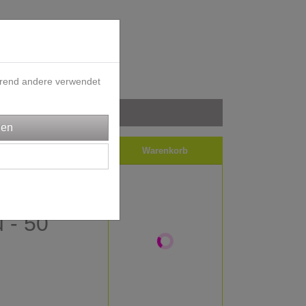
ährend andere verwendet
iele
Impressum
Warenkorb
f - Jeans
 - 50