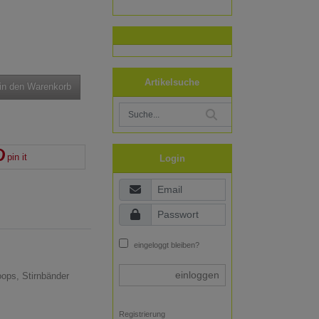
Artikelsuche
in den Warenkorb
pin it
Login
eingeloggt bleiben?
einloggen
oops, Stirnbänder
Registrierung