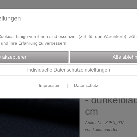
ellungen
okies. Einige von ihnen sind essenziell (z.B. für den Warenkorb), w
und Ihre Erfahrung zu verbessern.
eferzeit
Kontakt / Öffnungszeiten
Gutscheine
Designbeisp
FFE
Jersey / Baumwolljersey
Individuelle Datenschutzeinstellungen
Impressum
|
Datenschutz
Jersey Stof
- dunkelblau
cm
Artikel-Nr.:
ZJER_007
von Laura und Ben