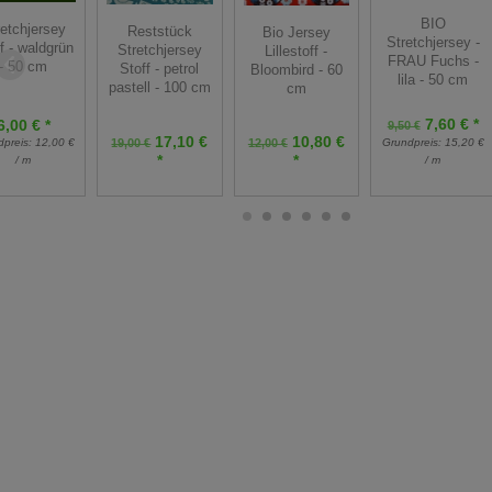
BIO
retchjersey
Reststück
Bio Jersey
Stretchjersey -
f - waldgrün
Stretchjersey
Lillestoff -
FRAU Fuchs -
- 50 cm
Stoff - petrol
Bloombird - 60
lila - 50 cm
pastell - 100 cm
cm
7,60 € *
6,00 € *
9,50 €
17,10 €
10,80 €
dpreis:
12,00 €
19,00 €
12,00 €
Grundpreis:
15,20 €
*
*
/ m
/ m