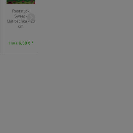
Reststück BIO
Reststück
Reststück
Stretchjersey -
Stretchjersey
Sweat -
FRAU Fuchs -
Stoff - Streifen -
Matroschka - 28
grau - 220 cm
88 cm
cm
12,30 €
11,25 €
41,00 €
15,00 €
6,38 € *
*
*
7,50 €