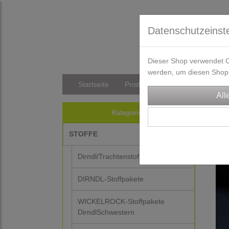
Datenschutzeinst
Dieser Shop verwendet Co
werden, um diesen Shop 
Startseite
Produkte
Versandkosten/Li
STO
Kategorien
STOFFE
Dirndl/Trachtenstoffe
DIRNDL-Stoffpakete
WICKELROCK-Stoffpakete
DirndlSchwestern