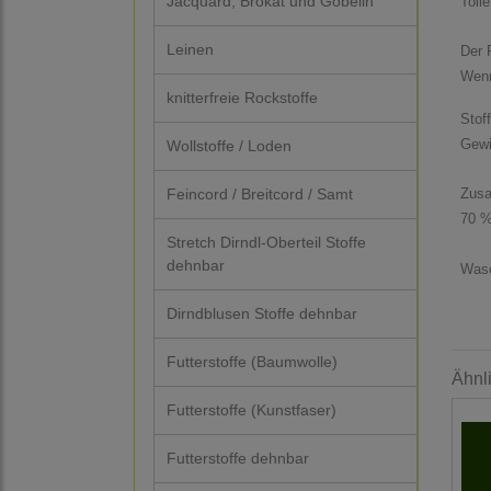
Jacquard, Brokat und Gobelin
Toll
Leinen
Der P
Wenn
knitterfreie Rockstoffe
Stof
Gewi
Wollstoffe / Loden
Feincord / Breitcord / Samt
Zus
70 %
Stretch Dirndl-Oberteil Stoffe
dehnbar
Wasc
Dirndblusen Stoffe dehnbar
Futterstoffe (Baumwolle)
Ähnl
Futterstoffe (Kunstfaser)
Futterstoffe dehnbar