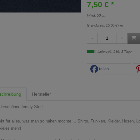
7,50 € *
Inhalt: 50 cm
Grundpreis:
15,00 € / m
Lieferzeit: 1 bis 3 Tage
teilen
schreibung
Hersteller
erschöner Jersey Stoff.
ekt für alles, was man so nähen möchte ... Shirts, Tuniken, Kleider, Hosen, L
vieles mehr!