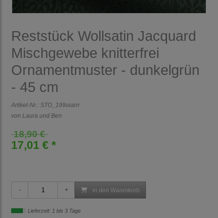
Reststück Wollsatin Jacquard
Mischgewebe knitterfrei
Ornamentmuster - dunkelgrün
- 45 cm
Artikel-Nr.:
STO_199oiarrr
von Laura und Ben
18,90 €
17,01 € *
in den Warenkorb
Lieferzeit: 1 bis 3 Tage