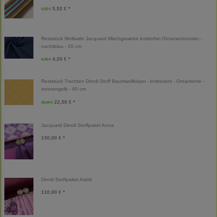
5,52 € *
9,20 €
Reststück Wollsatin Jacquard Mischgewebe knitterfrei Ornamentmuster -
nachtblau - 20 cm
4,20 € *
8,40 €
Reststück Trachten Dirndl Stoff Baumwollköper - knitterarm - Ornamente -
sonnengelb - 60 cm
22,50 € *
25,00 €
Jacquard Dirndl Stoffpaket Anna
130,00 € *
Dirndl Stoffpaket Astrid
110,00 € *