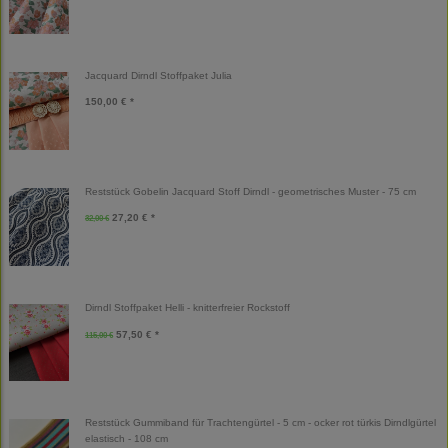
Jacquard Dirndl Stoffpaket Julia
150,00 € *
Reststück Gobelin Jacquard Stoff Dirndl - geometrisches Muster - 75 cm
27,20 € *
32,00 €
Dirndl Stoffpaket Helli - knitterfreier Rockstoff
57,50 € *
115,00 €
Reststück Gummiband für Trachtengürtel - 5 cm - ocker rot türkis Dirndlgürtel
elastisch - 108 cm