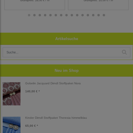
Grundpreis:
28,00 € / m
Grundpreis:
20,00 € / m
Artikelsuche
Neu im Shop
Gobelin Jacquard Dirndl Stoffpaket Nora
140,00 € *
Kinder Dirndl Stoffpaket Theresia himmelblau
65,00 € *