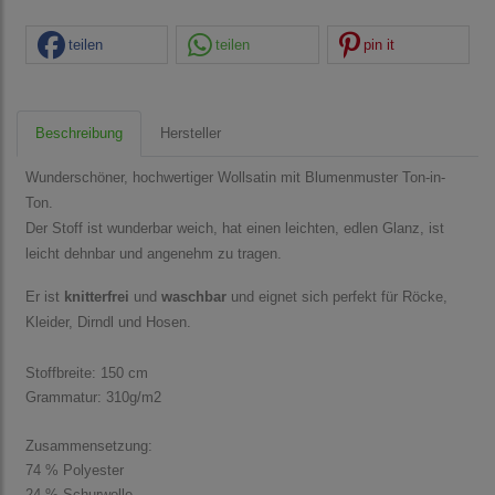
teilen
teilen
pin it
Beschreibung
Hersteller
Wunderschöner, hochwertiger Wollsatin mit Blumenmuster Ton-in-
Ton.
Der Stoff ist wunderbar weich, hat einen leichten, edlen Glanz, ist
leicht dehnbar und angenehm zu tragen.
Er ist
knitterfrei
und
waschbar
und eignet sich perfekt für Röcke,
Kleider, Dirndl und
Hosen.
Stoffbreite: 150 cm
Grammatur: 310g/m2
Zusammensetzung:
74 % Polyester
24 % Schurwolle