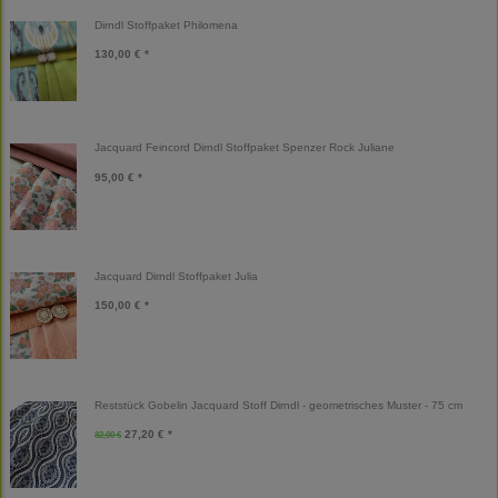
Dirndl Stoffpaket Philomena
130,00 € *
Jacquard Feincord Dirndl Stoffpaket Spenzer Rock Juliane
95,00 € *
Jacquard Dirndl Stoffpaket Julia
150,00 € *
Reststück Gobelin Jacquard Stoff Dirndl - geometrisches Muster - 75 cm
27,20 € *
32,00 €