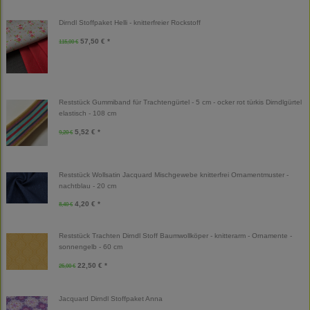
Dirndl Stoffpaket Helli - knitterfreier Rockstoff
57,50 € *
115,00 €
Reststück Gummiband für Trachtengürtel - 5 cm - ocker rot türkis Dirndlgürtel
elastisch - 108 cm
5,52 € *
9,20 €
Reststück Wollsatin Jacquard Mischgewebe knitterfrei Ornamentmuster -
nachtblau - 20 cm
4,20 € *
8,40 €
Reststück Trachten Dirndl Stoff Baumwollköper - knitterarm - Ornamente -
sonnengelb - 60 cm
22,50 € *
25,00 €
Jacquard Dirndl Stoffpaket Anna