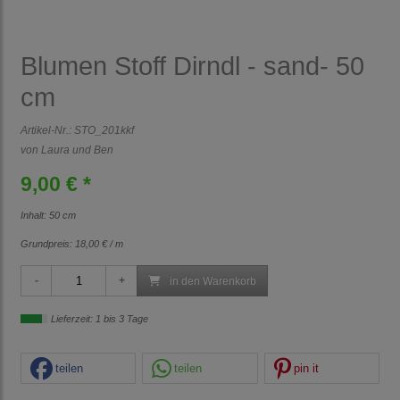
Blumen Stoff Dirndl - sand- 50
cm
Artikel-Nr.:
STO_201kkf
von Laura und Ben
9,00 € *
Inhalt: 50 cm
Grundpreis:
18,00 € / m
in den Warenkorb
Lieferzeit: 1 bis 3 Tage
teilen
teilen
pin it