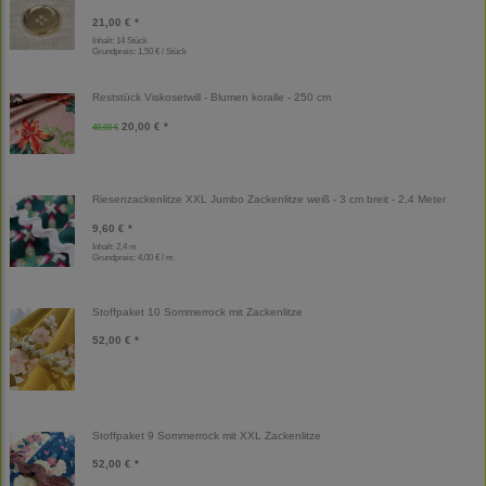
21,00 € *
Inhalt: 14 Stück
Grundpreis:
1,50 € / Stück
Reststück Viskosetwill - Blumen koralle - 250 cm
20,00 € *
40,00 €
Riesenzackenlitze XXL Jumbo Zackenlitze weiß - 3 cm breit - 2,4 Meter
9,60 € *
Inhalt: 2,4 m
Grundpreis:
4,00 € / m
Stoffpaket 10 Sommerrock mit Zackenlitze
52,00 € *
Stoffpaket 9 Sommerrock mit XXL Zackenlitze
52,00 € *