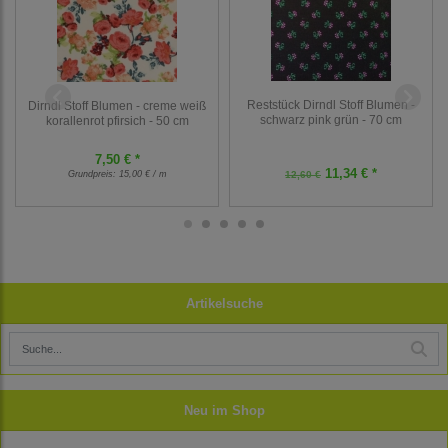
Reststück Dirndl Stoff Blumen -
Dirndl Stoff Blumen - creme weiß
schwarz pink grün - 70 cm
korallenrot pfirsich - 50 cm
7,50 € *
11,34 € *
Grundpreis:
15,00 € / m
12,60 €
Artikelsuche
Neu im Shop