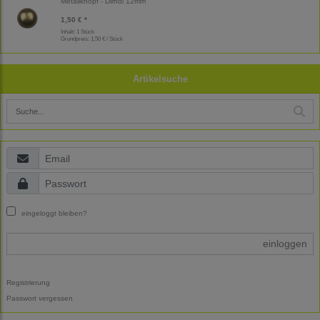
Metallknopf - Dirndl 12mm
1,50 € *
Inhalt: 1 Stück
Grundpreis:
1,50 € / Stück
Artikelsuche
eingeloggt bleiben?
einloggen
Registrierung
Passwort vergessen