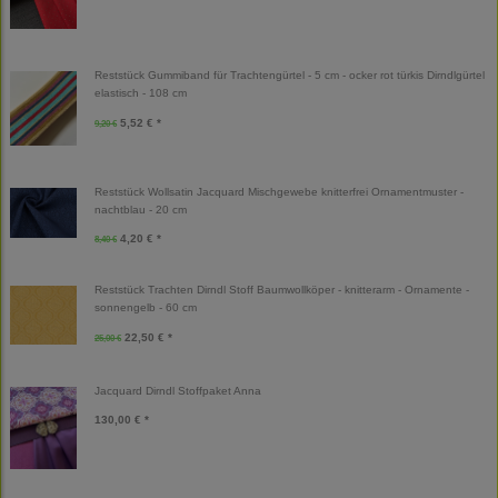
Reststück Gummiband für Trachtengürtel - 5 cm - ocker rot türkis Dirndlgürtel
elastisch - 108 cm
5,52 € *
9,20 €
Reststück Wollsatin Jacquard Mischgewebe knitterfrei Ornamentmuster -
nachtblau - 20 cm
4,20 € *
8,40 €
Reststück Trachten Dirndl Stoff Baumwollköper - knitterarm - Ornamente -
sonnengelb - 60 cm
22,50 € *
25,00 €
Jacquard Dirndl Stoffpaket Anna
130,00 € *