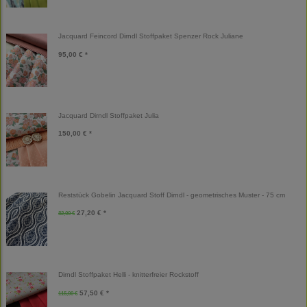
Jacquard Feincord Dirndl Stoffpaket Spenzer Rock Juliane
95,00 € *
Jacquard Dirndl Stoffpaket Julia
150,00 € *
Reststück Gobelin Jacquard Stoff Dirndl - geometrisches Muster - 75 cm
27,20 € *
32,00 €
Dirndl Stoffpaket Helli - knitterfreier Rockstoff
57,50 € *
115,00 €