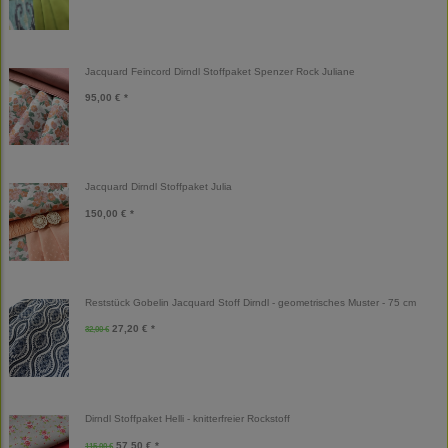
Jacquard Feincord Dirndl Stoffpaket Spenzer Rock Juliane
95,00 € *
Jacquard Dirndl Stoffpaket Julia
150,00 € *
Reststück Gobelin Jacquard Stoff Dirndl - geometrisches Muster - 75 cm
27,20 € *
32,00 €
Dirndl Stoffpaket Helli - knitterfreier Rockstoff
57,50 € *
115,00 €