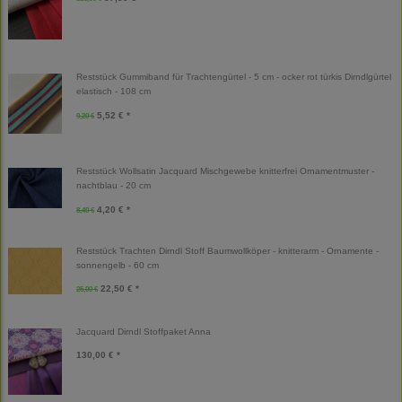
Reststück Gummiband für Trachtengürtel - 5 cm - ocker rot türkis Dirndlgürtel
elastisch - 108 cm
5,52 € *
9,20 €
Reststück Wollsatin Jacquard Mischgewebe knitterfrei Ornamentmuster -
nachtblau - 20 cm
4,20 € *
8,40 €
Reststück Trachten Dirndl Stoff Baumwollköper - knitterarm - Ornamente -
sonnengelb - 60 cm
22,50 € *
25,00 €
Jacquard Dirndl Stoffpaket Anna
130,00 € *