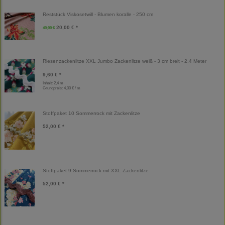
Reststück Viskosetwill - Blumen koralle - 250 cm
20,00 € *
40,00 €
Riesenzackenlitze XXL Jumbo Zackenlitze weiß - 3 cm breit - 2,4 Meter
9,60 € *
Inhalt: 2,4 m
Grundpreis:
4,00 € / m
Stoffpaket 10 Sommerrock mit Zackenlitze
52,00 € *
Stoffpaket 9 Sommerrock mit XXL Zackenlitze
52,00 € *