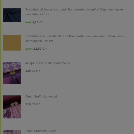
Reststück Wollsatin Jacquard Mischgewebe knitterfrei Ornamentmuster -
nachtblau - 20 cm
4,20 € *
8,40 €
Reststück Trachten Dirndl Stoff Baumwollköper - knitterarm - Ornamente -
sonnengelb - 60 cm
22,50 € *
25,00 €
Jacquard Dirndl Stoffpaket Anna
130,00 € *
Dirndl Stoffpaket Astrid
110,00 € *
Dirndl Stoffpaket Lena