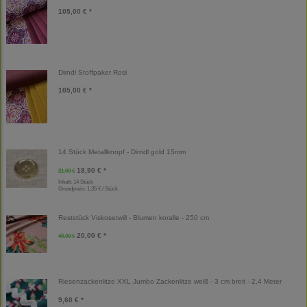
105,00 € *
Dirndl Stoffpaket Rosi
105,00 € *
14 Stück Metallknopf - Dirndl gold 15mm
18,90 € *
21,00 €
Inhalt: 14 Stück
Grundpreis:
1,35 € / Stück
Reststück Viskosetwill - Blumen koralle - 250 cm
20,00 € *
40,00 €
Riesenzackenlitze XXL Jumbo Zackenlitze weiß - 3 cm breit - 2,4 Meter
9,60 € *