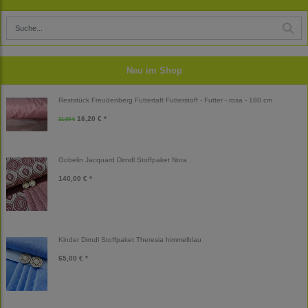
Neu im Shop
Reststück Freudenberg Futtertaft Futterstoff - Futter - rosa - 180 cm
16,20 € *
21,60 €
Gobelin Jacquard Dirndl Stoffpaket Nora
140,00 € *
Kinder Dirndl Stoffpaket Theresia himmelblau
65,00 € *