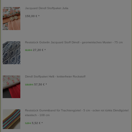
Jacquard Dirndl Stoffpaket Julia
150,00 € *
Reststück Gobelin Jacquard Stoff Dirndl - geometrisches Muster - 75 cm
27,20 € *
32,00 €
Dirndl Stoffpaket Helli - knitterfreier Rockstoff
57,50 € *
115,00 €
Reststück Gummiband für Trachtengürtel - 5 cm - ocker rot türkis Dirndlgürtel
elastisch - 108 cm
5,52 € *
9,20 €