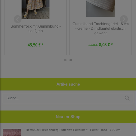
Gummiband Trachtengürtel - 6 cm
Sommerrock mit Gummibund -
- creme - Dirndlgürtel elastisch
senfgelb
gewebt
8,08 € *
45,50 € *
8,50 €
Artikelsuche
Neu im Shop
Reststück Freudenberg Futtertaft Futterstoff - Futter - rosa - 180 cm