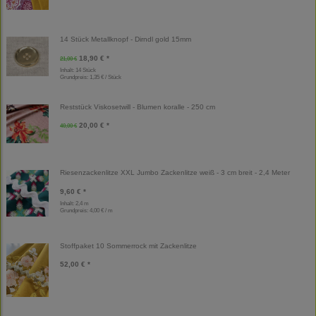
14 Stück Metallknopf - Dirndl gold 15mm
18,90 € *
21,00 €
Inhalt: 14 Stück
Grundpreis:
1,35 € / Stück
Reststück Viskosetwill - Blumen koralle - 250 cm
20,00 € *
40,00 €
Riesenzackenlitze XXL Jumbo Zackenlitze weiß - 3 cm breit - 2,4 Meter
9,60 € *
Inhalt: 2,4 m
Grundpreis:
4,00 € / m
Stoffpaket 10 Sommerrock mit Zackenlitze
52,00 € *