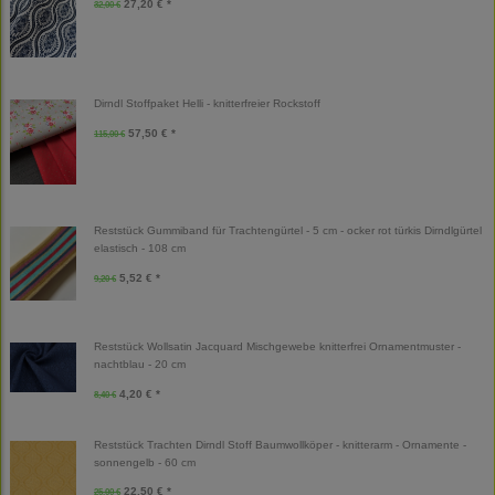
27,20 € *
32,00 €
Dirndl Stoffpaket Helli - knitterfreier Rockstoff
57,50 € *
115,00 €
Reststück Gummiband für Trachtengürtel - 5 cm - ocker rot türkis Dirndlgürtel
elastisch - 108 cm
5,52 € *
9,20 €
Reststück Wollsatin Jacquard Mischgewebe knitterfrei Ornamentmuster -
nachtblau - 20 cm
4,20 € *
8,40 €
Reststück Trachten Dirndl Stoff Baumwollköper - knitterarm - Ornamente -
sonnengelb - 60 cm
22,50 € *
25,00 €