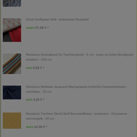
Dirndl Stoffpaket Helli - knitterfreier Rockstoff
57,50 € *
115,00 €
Reststück Gummiband für Trachtengürtel - 5 cm - ocker rot türkis Dirndlgürtel
elastisch - 108 cm
5,52 € *
9,20 €
Reststück Wollsatin Jacquard Mischgewebe knitterfrei Ornamentmuster -
nachtblau - 20 cm
4,20 € *
8,40 €
Reststück Trachten Dirndl Stoff Baumwollköper - knitterarm - Ornamente -
sonnengelb - 60 cm
22,50 € *
25,00 €