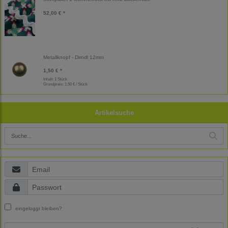
52,00 € *
Metallknopf - Dirndl 12mm
1,50 € *
Inhalt: 1 Stück
Grundpreis:
1,50 € / Stück
Artikelsuche
eingeloggt bleiben?