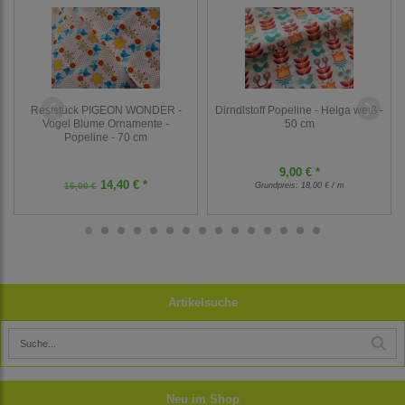
Reststück PIGEON WONDER -
Dirndlstoff Popeline - Helga weiß -
Vogel Blume Ornamente -
50 cm
Popeline - 70 cm
9,00 € *
14,40 € *
16,00 €
Grundpreis:
18,00 € / m
Artikelsuche
Neu im Shop