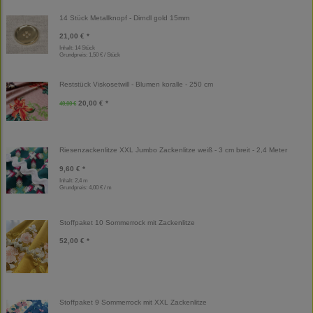
14 Stück Metallknopf - Dirndl gold 15mm
21,00 € *
Inhalt: 14 Stück
Grundpreis:
1,50 € / Stück
Reststück Viskosetwill - Blumen koralle - 250 cm
20,00 € *
40,00 €
Riesenzackenlitze XXL Jumbo Zackenlitze weiß - 3 cm breit - 2,4 Meter
9,60 € *
Inhalt: 2,4 m
Grundpreis:
4,00 € / m
Stoffpaket 10 Sommerrock mit Zackenlitze
52,00 € *
Stoffpaket 9 Sommerrock mit XXL Zackenlitze