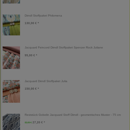
Dirndl Stoffpaket Philomena
130,00 € *
Jacquard Feincord Dirndl Stoffpaket Spenzer Rock Juliane
95,00 € *
Jacquard Dirndl Stoffpaket Julia
150,00 € *
Reststück Gobelin Jacquard Stoff Dirndl - geometrisches Muster - 75 cm
27,20 € *
32,00 €