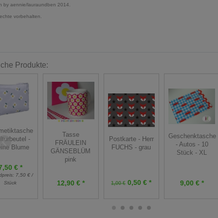
n by aennie/lauraundben 2014.
Rechte vorbehalten.
iche Produkte:
metiktasche
Tasse
Geschenktasche
Postkarte - Herr
lturbeutel -
FRÄULEIN
- Autos - 10
FUCHS - grau
eine Blume
GÄNSEBLÜM
Stück - XL
pink
7,50 € *
dpreis:
7,50 € /
0,50 € *
12,90 € *
9,00 € *
Stück
1,00 €