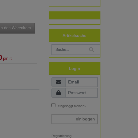
in den Warenkorb
Artikelsuche
pin it
Login
eingeloggt bleiben?
einloggen
Registrierung