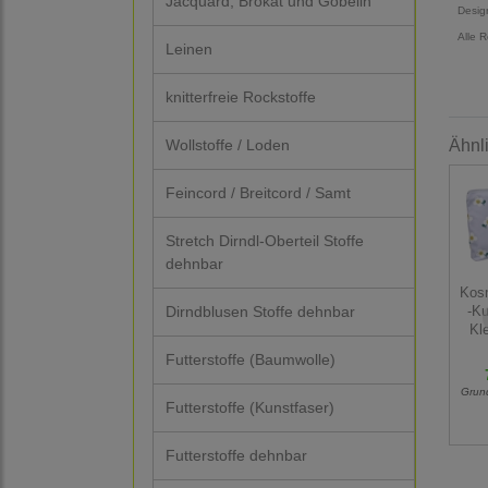
Jacquard, Brokat und Gobelin
Desig
Alle 
Leinen
knitterfreie Rockstoffe
Wollstoffe / Loden
Ähnl
Feincord / Breitcord / Samt
Stretch Dirndl-Oberteil Stoffe
dehnbar
Kos
Dirndblusen Stoffe dehnbar
-Ku
Kl
Futterstoffe (Baumwolle)
Grun
Futterstoffe (Kunstfaser)
Futterstoffe dehnbar