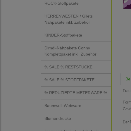
ROCK-Stoffpakete
HERRENWESTEN / Gilets
Nähpakete inkl. Zubehör
KINDER-Stoffpakete
Dirndl-Nähpakete Conny
Komplettpaket inkl. Zubehör
% SALE % RESTSTÜCKE
Be
% SALE % STOFFPAKETE
Frau
% REDUZIERTE METERWARE %
Form
Baumwoll-Webware
Gewi
Blumendrucke
Der P