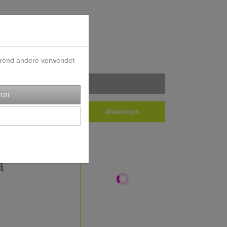
ährend andere verwendet
iele
Impressum
Warenkorb
 Frau
a