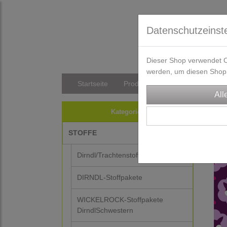
Datenschutzeinst
Dieser Shop verwendet Co
werden, um diesen Shop 
Startseite
Produkte
Versandkosten/Li
PAPE
Kategorien
STOFFE
-50%
Dirndl/Trachtenstoffe
DIRNDL-Stoffpakete
WICKELROCK-Stoffpakete
DirndlSchwestern