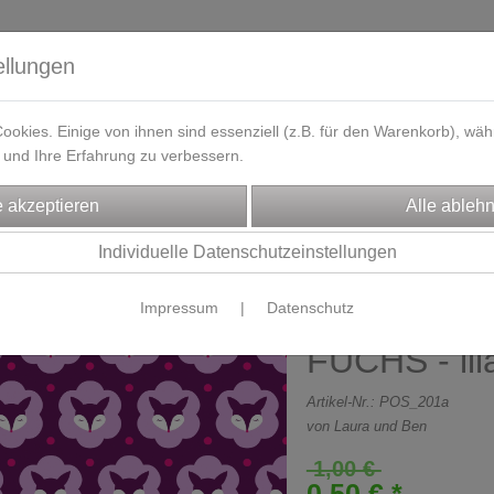
ellungen
okies. Einige von ihnen sind essenziell (z.B. für den Warenkorb), w
und Ihre Erfahrung zu verbessern.
eferzeit
Kontakt / Öffnungszeiten
Gutscheine
Designbeisp
TERIE
Individuelle Datenschutzeinstellungen
Impressum
|
Datenschutz
Postkarte -
FUCHS - lil
Artikel-Nr.:
POS_201a
von Laura und Ben
1,00 €
0,50 € *