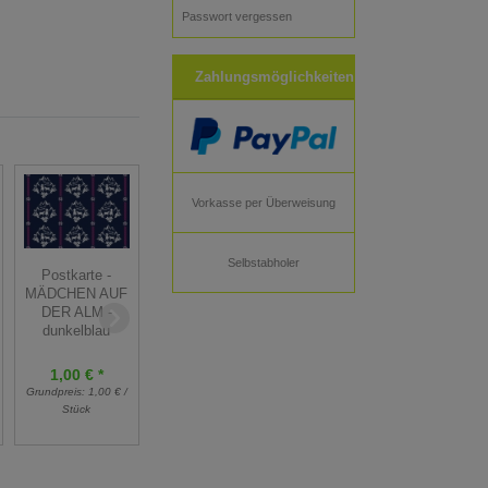
Passwort vergessen
Zahlungsmöglichkeiten
Vorkasse per Überweisung
Selbstabholer
Postkarte -
Postkarten Set -
Kosmetiktasche
MÄDCHEN AUF
Herr FUCHS -
-Kulturbeutel -
DER ALM -
grün - 5 Stück
Karo grün
dunkelblau
2,00 € *
1,00 € *
7,50 € *
4,00 €
Grundpreis:
0,40 € /
Grundpreis:
1,00 € /
Grundpreis:
7,50 € /
Stück
Stück
Stück