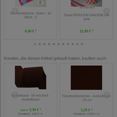
Geschenktasche - Eulen - 10
Tasse FRÄULEIN GÄNSEBLÜM
Stück - S
pink
6,00 € *
12,90 € *
Kunden, die diesen Artikel gekauft haben, kauften auch:
Gummiband - 50 mm breit -
Feinstrickbündchen - dunkelbraun
dunkelbraun
- 25 cm
3,38 € *
3,25 € *
4,50 €
Grundpreis:
3,38 € / m
Grundpreis:
13,00 € / m