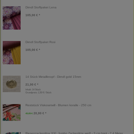
Dirndl Stoffpaket Lena
105,00 € *
Dirndl Stoffpaket Rosi
105,00 € *
14 Stück Metallknopf - Dirndl gold 15mm
21,00 € *
Inhalt: 14 Stück
Grundpreis:
1,50 € / Stück
Reststück Viskosetwill - Blumen koralle - 250 cm
20,00 € *
40,00 €
Riesenzackenlitze XXL Jumbo Zackenlitze weiß - 3 cm breit - 2,4 Meter