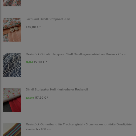
Jacquard Dirndl Stoffpaket Julia
150,00 € *
Reststück Gobelin Jacquard Stoff Dirndl - geometrisches Muster - 75 cm
27,20 € *
32,00 €
Dirndl Stoffpaket Helli - knitterfreier Rockstoff
57,50 € *
115,00 €
Reststück Gummiband für Trachtengürtel - 5 cm - ocker rot türkis Dirndlgürtel
elastisch - 108 cm