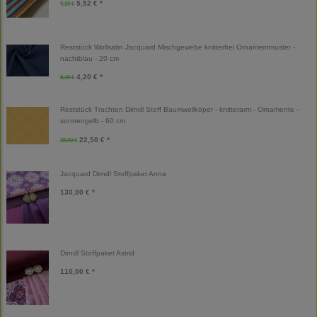
5,52 € *
9,20 €
Reststück Wollsatin Jacquard Mischgewebe knitterfrei Ornamentmuster -
nachtblau - 20 cm
4,20 € *
8,40 €
Reststück Trachten Dirndl Stoff Baumwollköper - knitterarm - Ornamente -
sonnengelb - 60 cm
22,50 € *
25,00 €
Jacquard Dirndl Stoffpaket Anna
130,00 € *
Dirndl Stoffpaket Astrid
110,00 € *